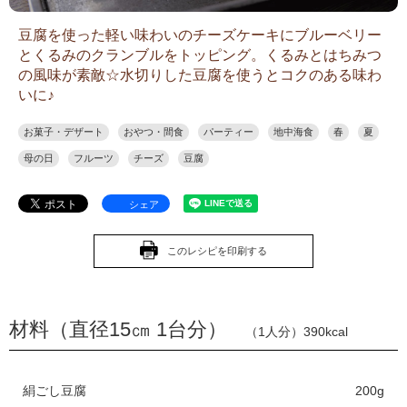
豆腐を使った軽い味わいのチーズケーキにブルーベリー
とくるみのクランブルをトッピング。くるみとはちみつ
の風味が素敵☆水切りした豆腐を使うとコクのある味わ
いに♪
お菓子・デザート
おやつ・間食
パーティー
地中海食
春
夏
母の日
フルーツ
チーズ
豆腐
シェア
このレシピを印刷する
材料（直径15㎝ 1台分）
（1人分）390kcal
絹ごし豆腐
200g