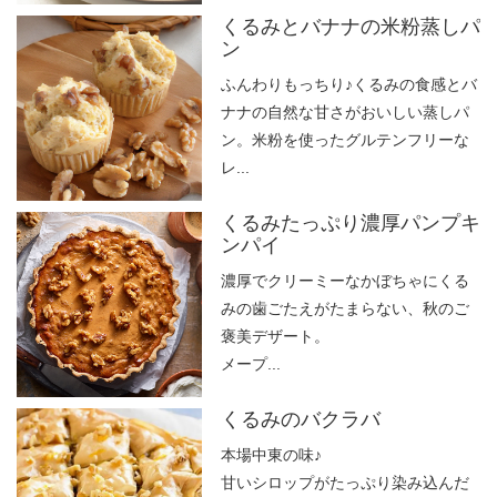
くるみとバナナの米粉蒸しパ
ン
ふんわりもっちり♪くるみの食感とバ
ナナの自然な甘さがおいしい蒸しパ
ン。米粉を使ったグルテンフリーな
レ...
くるみたっぷり濃厚パンプキ
ンパイ
濃厚でクリーミーなかぼちゃにくる
みの歯ごたえがたまらない、秋のご
褒美デザート。
メープ...
くるみのバクラバ
本場中東の味♪
甘いシロップがたっぷり染み込んだ