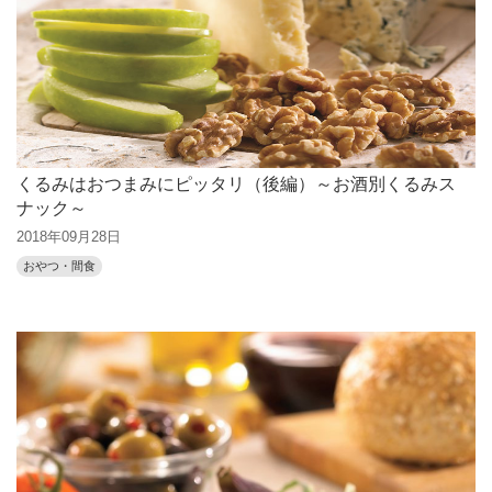
くるみはおつまみにピッタリ（後編）～お酒別くるみス
ナック～
2018年09月28日
おやつ・間食