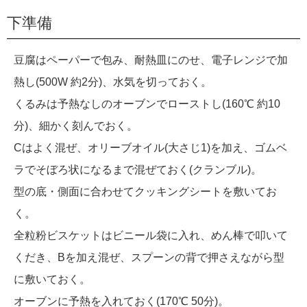
下準備
豆腐はペーパーで包み、耐熱皿にのせ、電子レンジで加
熱し(500W 約2分)、水気を切っておく。
くるみは予熱なしのオーブンでローストし(160℃ 約10
分)、細かく刻んでおく。
Cはよく混ぜ、オリーブオイル(大さじ1)を加え、ゴムベ
ラでそぼろ状になるまで混ぜておく(クランブル)。
型の底・側面に合わせてクッキングシートを敷いてお
く。
全粒粉ビスケットはビニール袋に入れ、めん棒で叩いて
くだき、Bを加え混ぜ、スプーンの背で押さえながら型
に敷いておく。
オーブンに予熱を入れておく(170℃ 50分)。