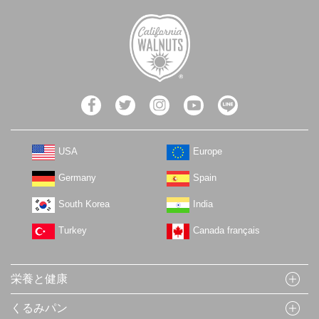
USA
Europe
Germany
Spain
South Korea
India
Turkey
Canada français
栄養と健康
くるみパン