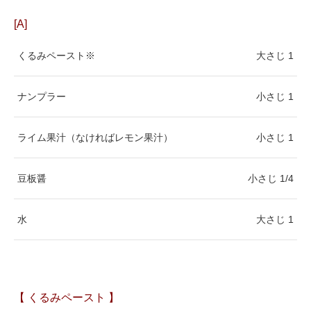
[A]
くるみペースト※
大さじ 1
ナンプラー
小さじ 1
ライム果汁（なければレモン果汁）
小さじ 1
豆板醤
小さじ 1/4
水
大さじ 1
【 くるみペースト 】