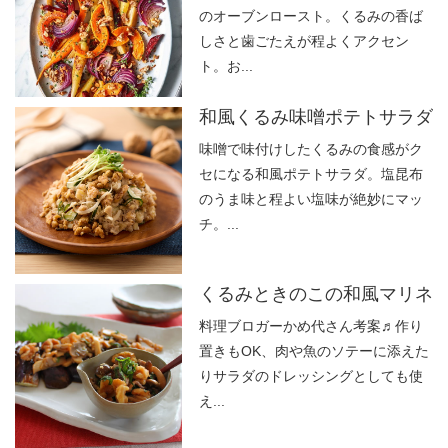
のオーブンロースト。くるみの香ば
しさと歯ごたえが程よくアクセン
ト。お...
和風くるみ味噌ポテトサラダ
味噌で味付けしたくるみの食感がク
セになる和風ポテトサラダ。塩昆布
のうま味と程よい塩味が絶妙にマッ
チ。...
くるみときのこの和風マリネ
料理ブロガーかめ代さん考案♬作り
置きもOK、肉や魚のソテーに添えた
りサラダのドレッシングとしても使
え...