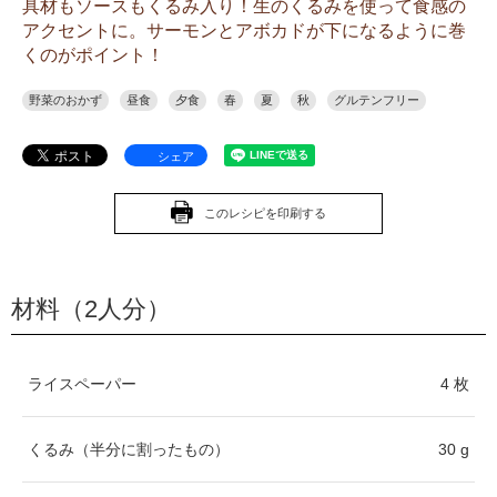
具材もソースもくるみ入り！生のくるみを使って食感の
アクセントに。サーモンとアボカドが下になるように巻
くのがポイント！
野菜のおかず
昼食
夕食
春
夏
秋
グルテンフリー
シェア
このレシピを印刷する
材料（2人分）
ライスペーパー
4 枚
くるみ（半分に割ったもの）
30 g