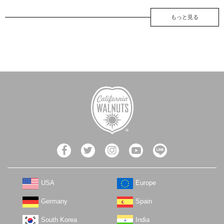
もっと見る
USA
Europe
Germany
Spain
South Korea
India