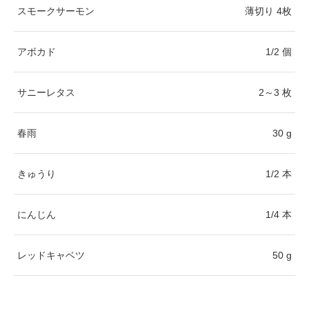
スモークサーモン
薄切り 4枚
アボカド
1/2 個
サニーレタス
2～3 枚
春雨
30 g
きゅうり
1/2 本
にんじん
1/4 本
レッドキャベツ
50 g