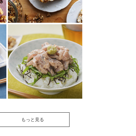
くるみクリームのティ
ラミス
クリームにもトッピングにもく
るみが入っている、くるみづく
しのティラミス。くるみのコク
と風味豊かな味わ...
あじのくるみだれ丼
もっと見る
あじの刺身を使ったアレンジ丼