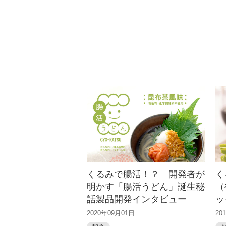
にんじんのやさしい甘さのキャ
ロットクッキーに爽やかなクリ
ームチーズフロスティングをト
ッピング。くるみ...
くるみで腸活！？ 開発者が
く
明かす「腸活うどん」誕生秘
（
話製品開発インタビュー
ッ
2020年09月01日
20