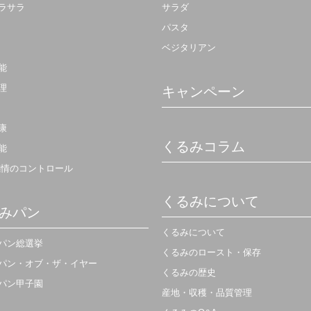
ラサラ
サラダ
パスタ
ベジタリアン
能
理
キャンペーン
康
くるみコラム
能
感情のコントロール
くるみについて
みパン
くるみについて
パン総選挙
くるみのロースト・保存
パン・オブ・ザ・イヤー
くるみの歴史
パン甲子園
産地・収穫・品質管理