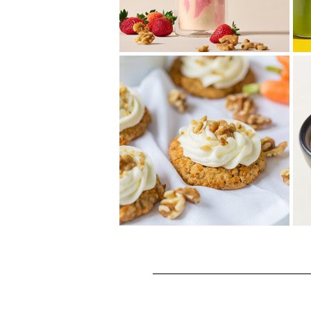
カリフォルニアくる
み、いちご、デーツの
スムージー
カリフォルニアくるみの香ばし
い風味が特徴なスムージー！フ
レッシュないちごとデーツの自
然な甘さで仕上げ...
くるみ入り♪キャロッ
トケーキとクリームチ
ーズフロスティングの
クッキー