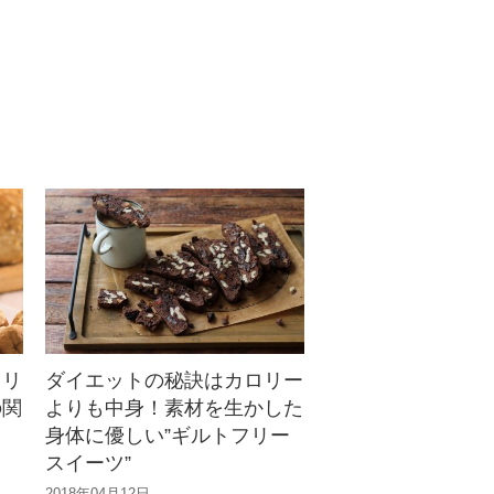
レシピ。手作りくるみダレで絡
めたあじが絶品！ごはんが止ま
らなくなるおいし...
タリ
ダイエットの秘訣はカロリー
の関
よりも中身！素材を生かした
身体に優しい”ギルトフリー
スイーツ”
2018年04月12日