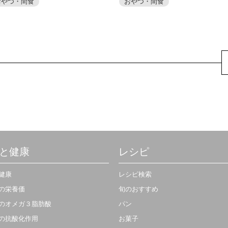
おやつ・間食
おやつ・間食
と健康
レシピ
健康
レシピ検索
の栄養価
旬のおすすめ
のオメガ３脂肪酸
パン
の抗酸化作用
お菓子