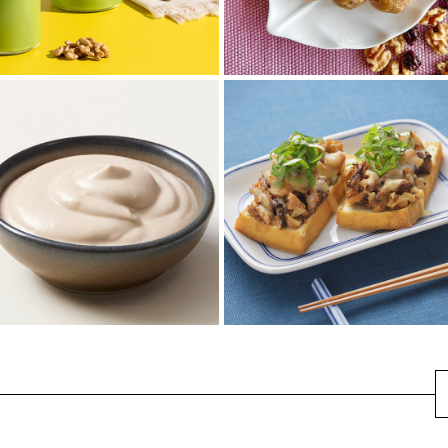
オーブン不要♪カリフ
カリフォルニアくる
ォルニアくるみとドラ
み、アボカド、マンゴ
イチェリーのグラノー
ーのスムージー
ラバイツ
カリフォルニアくるみとクリー
カリフォルニアくるみの歯ごた
ミーなアボカド、冷凍マンゴー
えとドライチェリーの甘さが楽
とパイナップルを組み合わせ
しめるグラノーラバイツ。材料
た、栄養たっぷりで...
を混ぜて冷蔵庫で...
くるみといわし蒲焼缶
で照り焼き厚揚げピッ
くるみクリーム
ツァ
くるみのコクや香ばしさが特徴