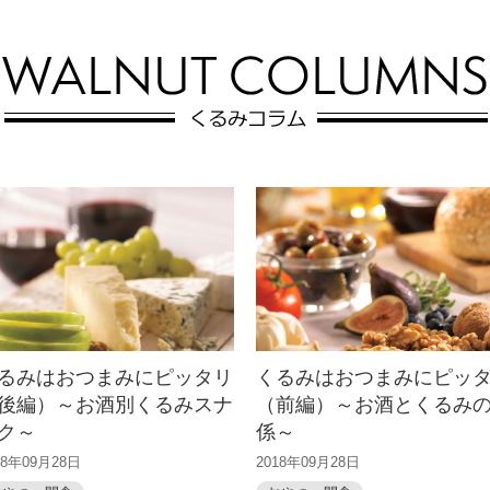
缶詰と厚揚げを使った簡単お手
的なクリーム。料理でもお菓子
軽レシピ。くるみの香ばしさと
作りでも使用可能です。
食感でしっかり満足感。味付け
缶を使えば調味料...
るみはおつまみにピッタリ
くるみはおつまみにピッ
後編）～お酒別くるみスナ
（前編）～お酒とくるみ
ク～
係～
18年09月28日
2018年09月28日