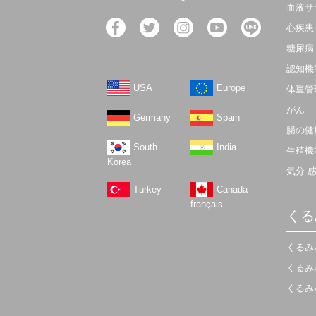
血液サ
心疾患
糖尿病
認知機
USA
Europe
体重管
がん
Germany
Spain
腸の健
South
India
生殖機
Korea
気分 
Turkey
Canada
français
くる
くるみ
くるみ
くるみ