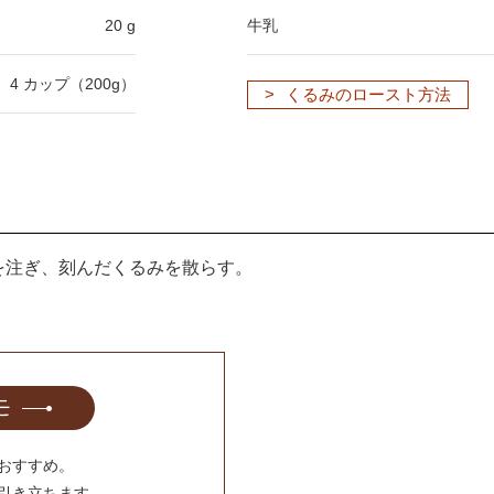
20 g
牛乳
4 カップ（200g）
くるみのロースト方法
を注ぎ、刻んだくるみを散らす。
モ
おすすめ。
引き立ちます。