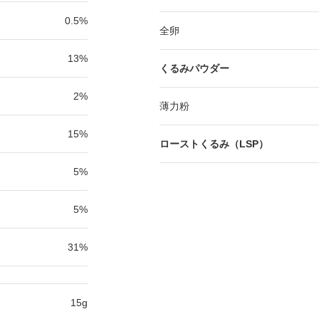
0.5%
全卵
13%
くるみパウダー
2%
薄力粉
15%
ローストくるみ（LSP）
5%
5%
31%
15g