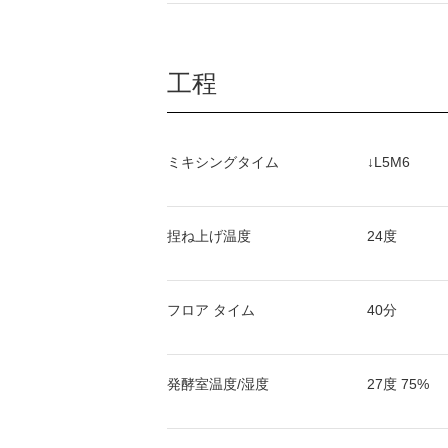
工程
ミキシングタイム
↓L5M6
捏ね上げ温度
24度
フロア タイム
40分
発酵室温度/湿度
27度 75%