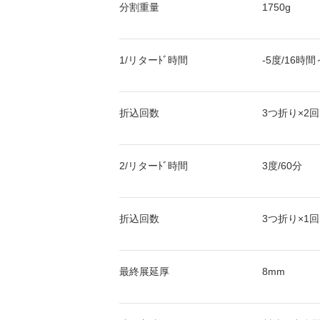
分割重量
1750g
1/リターﾄﾞ時間
-5度/16時間
折込回数
3つ折り×2回
2/リターﾄﾞ時間
3度/60分
折込回数
3つ折り×1回
最終展延厚
8mm