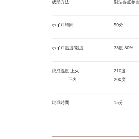
成形方法
製法要点参
ホイロ時間
50分
ホイロ温度/湿度
33度 80%
焼成温度 上火
210度
下火
200度
焼成時間
15分