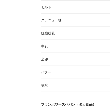
モルト
グラニュー糖
脱脂粉乳
牛乳
全卵
バター
吸水
フランボワーズぺパン（タカ食品）