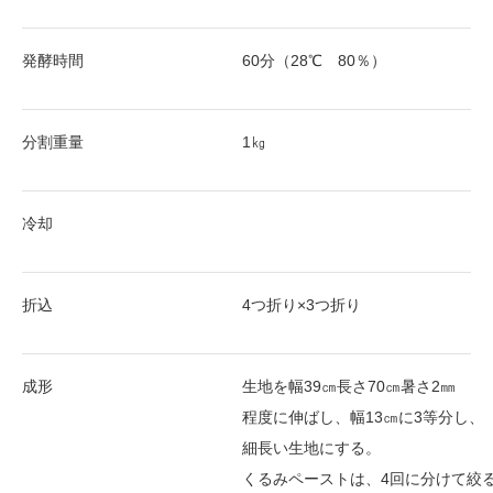
発酵時間
60分（28℃ 80％）
分割重量
1㎏
冷却
折込
4つ折り×3つ折り
成形
生地を幅39㎝長さ70㎝暑さ2㎜
程度に伸ばし、幅13㎝に3等分し、
細長い生地にする。
くるみペーストは、4回に分けて絞