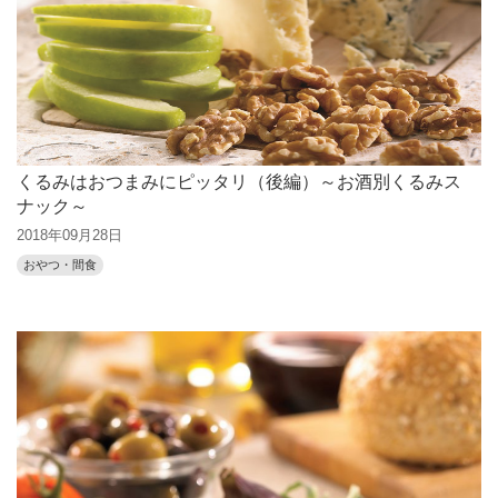
くるみはおつまみにピッタリ（後編）～お酒別くるみス
ナック～
2018年09月28日
おやつ・間食