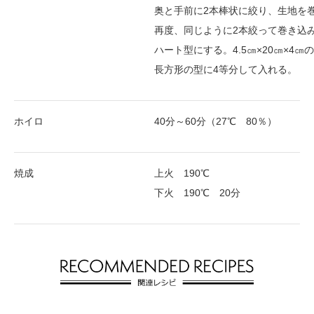
奥と手前に2本棒状に絞り、生地を
再度、同じように2本絞って巻き込
ハート型にする。4.5㎝×20㎝×4㎝の
長方形の型に4等分して入れる。
ホイロ
40分～60分（27℃ 80％）
焼成
上火 190℃
下火 190℃ 20分