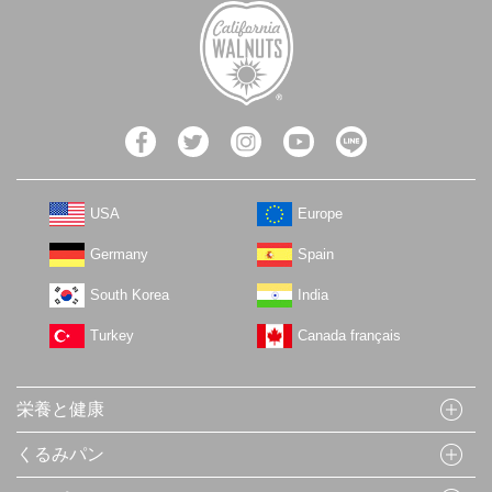
USA
Europe
Germany
Spain
South Korea
India
Turkey
Canada français
栄養と健康
くるみパン