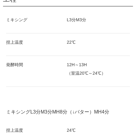
ミキシング
L3分M3分
捏上温度
22℃
発酵時間
12H～13H
（室温20℃～24℃）
ミキシングL3分M3分MH8分（↓バター）MH4分
捏上温度
24℃