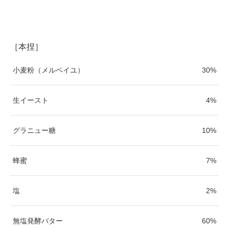
［本捏］
小麦粉（メルベイユ）
30%
生イースト
4%
グラニュー糖
10%
蜂蜜
7%
塩
2%
無塩発酵バター
60%