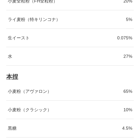
小麦全粒粉（FH全粒粉）
20%
ライ麦粉（特キリンコナ）
5%
生イースト
0.075%
水
27%
本捏
小麦粉（アヴァロン）
65%
小麦粉（クラシック）
10%
黒糖
4.5%