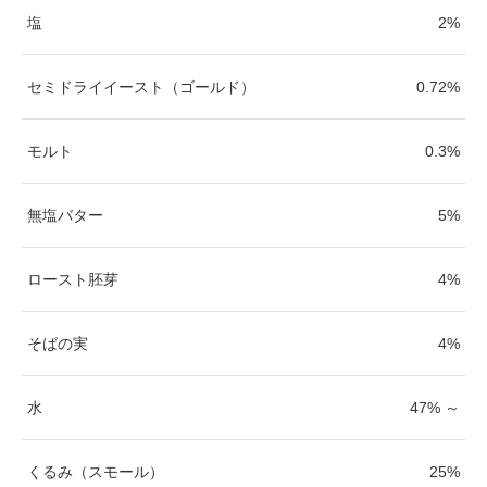
塩
2%
セミドライイースト（ゴールド）
0.72%
モルト
0.3%
無塩バター
5%
ロースト胚芽
4%
そばの実
4%
水
47% ～
くるみ（スモール）
25%