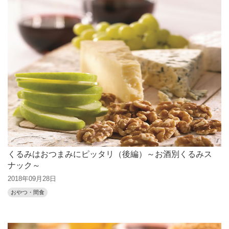
くるみはおつまみにピッタリ（後編）～お酒別くるみス
ナック～
2018年09月28日
おやつ・間食