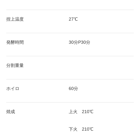
捏上温度
27℃
発酵時間
30分P30分
分割重量
ホイロ
60分
焼成
上火 210℃
下火 210℃