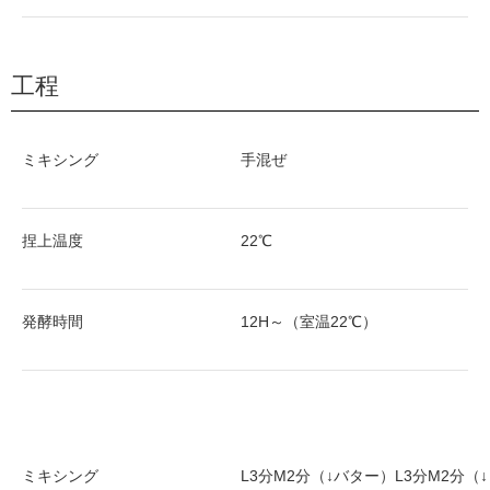
工程
ミキシング
手混ぜ
捏上温度
22℃
発酵時間
12H～（室温22℃）
ミキシング
L3分M2分（↓バター）L3分M2分（