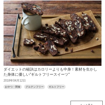
ダイエットの秘訣はカロリーよりも中身！素材を生かし
た身体に優しい”ギルトフリースイーツ”
2018年04月12日
おやつ・間食
グルテンフリー
ギルトフリー