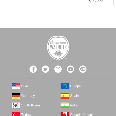
もっと見る
USA
Europe
Germany
Spain
South Korea
India
Turkey
Canada français