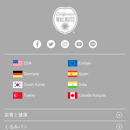
USA
Europe
Germany
Spain
South Korea
India
Turkey
Canada français
栄養と健康
くるみパン