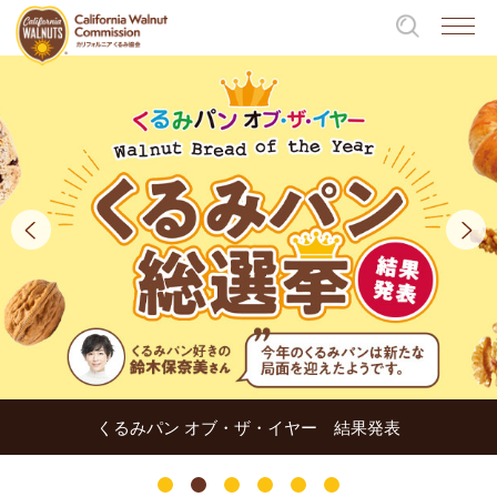
くるみパン オブ・ザ・イヤー 結果発表
1
2
3
4
5
6