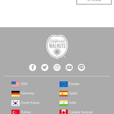
USA
Europe
Germany
Spain
South Korea
India
Turkey
Canada français