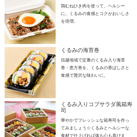
鶏むねひき肉を使って、ヘルシー
に。くるみの食感とコクがおいしさ
を倍増。
くるみの海苔巻
信越地域で定番のくるみ入り海苔
巻・恵方巻を、くるみの香ばしさと
食感で贅沢な味わいに。
くるみ入りコブサラダ風箱寿
司
華やかでフレッシュな箱寿司を作っ
てみましょう☆くるみとヘルシーな
食材で仕上げれば体も心も喜びま