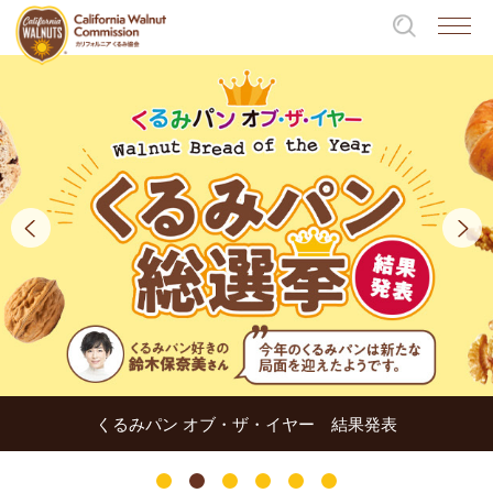
くるみパン オブ・ザ・イヤー 結果発表
1
2
3
4
5
6