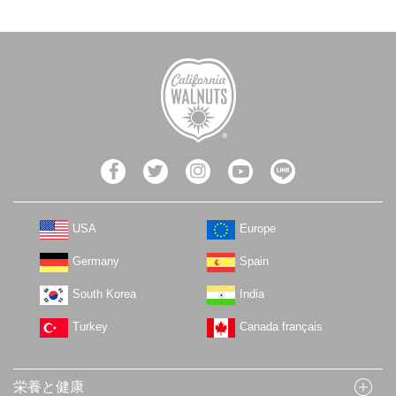
USA
Europe
Germany
Spain
South Korea
India
Turkey
Canada français
栄養と健康