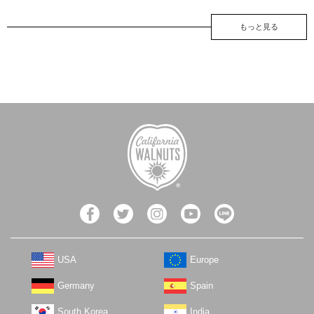
もっと見る
USA
Europe
Germany
Spain
South Korea
India