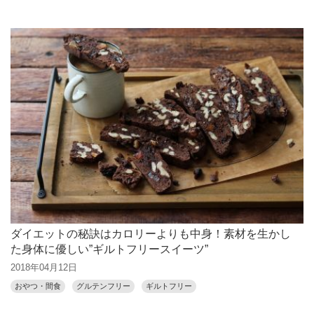
ダイエットの秘訣はカロリーよりも中身！素材を生かし
た身体に優しい”ギルトフリースイーツ”
2018年04月12日
おやつ・間食
グルテンフリー
ギルトフリー