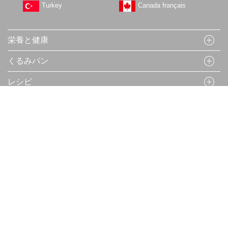
Turkey
Canada français
栄養と健康
くるみパン
レシピ
キャンペーン
くるみコラム
くるみについて
健康の専門家の方へ
企業の方へ
プレスの方へ
研究発表