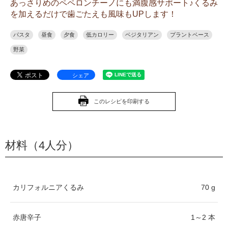
あっさりめのペペロンチーノにも満腹感サポート♪くるみ
を加えるだけで歯ごたえも風味もUPします！
パスタ
昼食
夕食
低カロリー
ベジタリアン
プラントベース
野菜
シェア
このレシピを印刷する
材料（4人分）
カリフォルニアくるみ
70 g
赤唐辛子
1～2 本