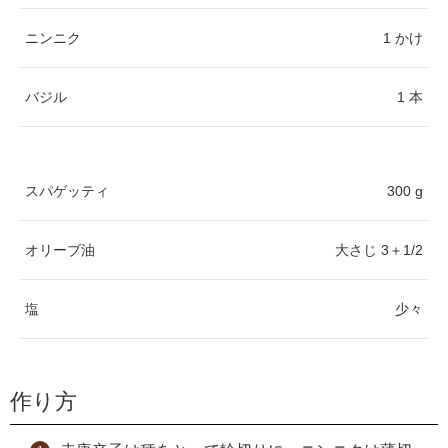
ニンニク
1 かけ
バジル
1 本
スパゲッティ
300 g
オリーブ油
大さじ 3＋1/2
塩
少々
作り方