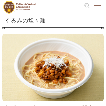
くるみの坦々麺