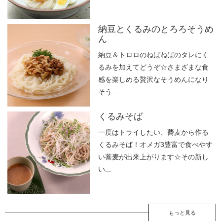
納豆とくるみのとろろそうめ
ん
納豆＆トロロのねばねばのタレにく
るみを加えてどうぞ☆さまざまな食
感を楽しめる贅沢なそうめんになり
そう...
くるみそば
一度はトライしたい、蕎麦から作る
くるみそば！オメガ3豊富で食べやす
い蕎麦が出来上がります☆その新し
い...
もっと見る