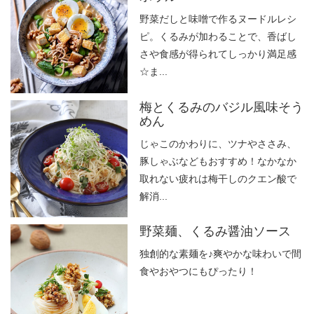
野菜だしと味噌で作るヌードルレシ
ピ。くるみが加わることで、香ばし
さや食感が得られてしっかり満足感
☆ま...
梅とくるみのバジル風味そう
めん
じゃこのかわりに、ツナやささみ、
豚しゃぶなどもおすすめ！なかなか
取れない疲れは梅干しのクエン酸で
解消...
野菜麺、くるみ醤油ソース
独創的な素麺を♪爽やかな味わいで間
食やおやつにもぴったり！