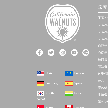
栄養
栄養と
くるみ
くるみ
くるみ
血液サ
心疾患
糖尿病
認知機
USA
Europe
体重管
がん
Germany
Spain
腸の健
South
India
生殖機
Korea
気分 
Turkey
Canada