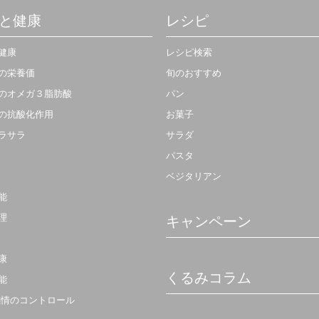
と健康
レシピ
健康
レシピ検索
の栄養価
旬のおすすめ
のオメガ３脂肪酸
パン
の抗酸化作用
お菓子
ラサラ
サラダ
パスタ
ベジタリアン
能
理
キャンペーン
康
くるみコラム
能
感情のコントロール