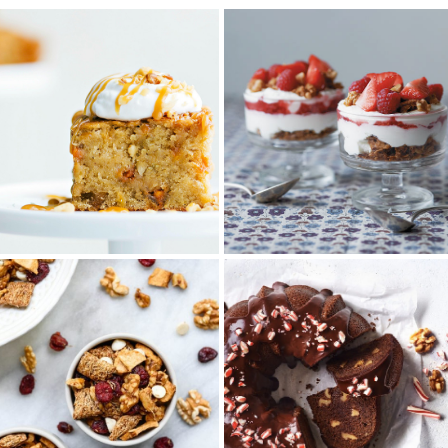
しっとり濃厚♪くるみ
くるみとベリーのトラ
とバナナのトフィープ
イフル
ディングケーキ
香ばしいくるみのグラノーラに
熟したバナナの甘みと、香ばし
ベリーとくるみをトッピングし
くカリッとしたくるみの食感が
た愛らしいデザート☆朝食や軽
絶妙に合わさった、しっとり濃
食、多めに作って...