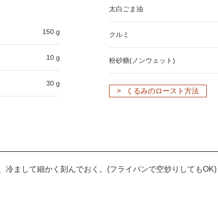
太白ごま油
150 g
クルミ
10 g
粉砂糖(ノンウェット)
30 g
くるみのロースト方法
焼き、冷まして細かく刻んでおく。(フライパンで空炒りしてもOK)