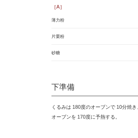
［A］
薄力粉
片栗粉
砂糖
下準備
くるみは 180度のオーブンで 10分
オーブンを 170度に予熱する。