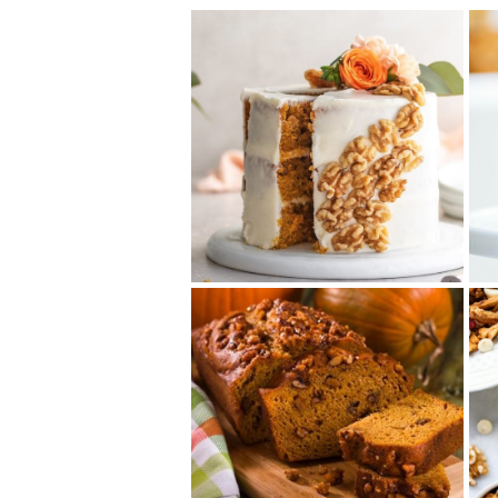
くるみのキャロットケ
ーキ
にんじん入りの生地に、くるみ
とクリームチーズフロスティン
グをたっぷり重ねた贅沢な一
品。