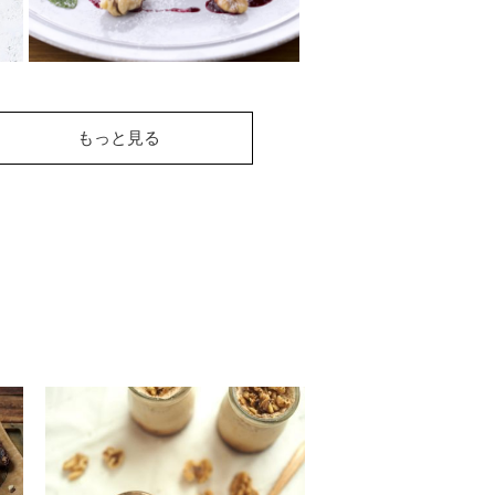
林檎とくるみのタルト
もっと見る
タタン
ひっくり返していただくフラン
スの焼き菓子タルトタタンにト
ライ。林檎とくるみの相性の良
さを、存分に感じ...