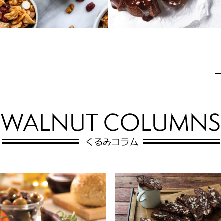
厚なプディングケ...
アップルスパイスくる
くるみとチョコレート
み入りトレイルミック
のペパーミントケーキ
ス
いつものチョコレートケーキに
秋の訪れを感じられるドライア
ペパーミントの風味を加えたホ
ップルにドライクランベリー、
リデーシーズンにピッタリなデ
シナモン香るトレイルミックス♪
ザートです。クラ...
ヨーグルトにか...