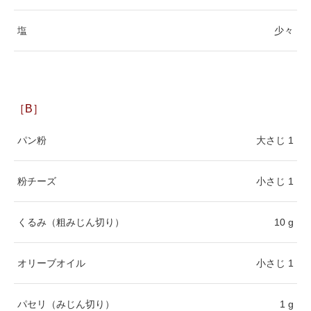
塩
少々
［B］
パン粉
大さじ 1
粉チーズ
小さじ 1
くるみ（粗みじん切り）
10 g
オリーブオイル
小さじ 1
パセリ（みじん切り）
1 g