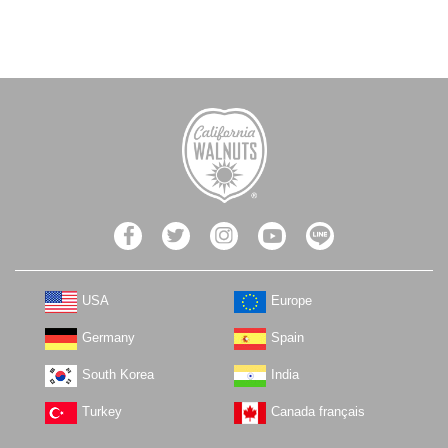
USA
Europe
Germany
Spain
South Korea
India
Turkey
Canada français