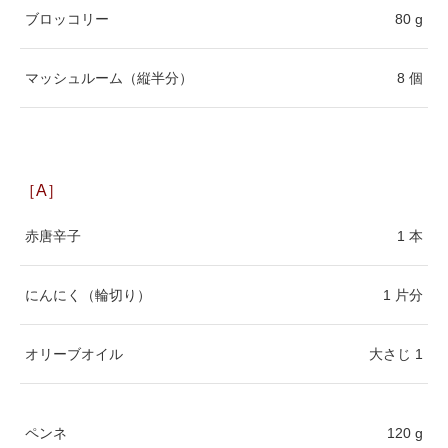
ブロッコリー
80 g
マッシュルーム（縦半分）
8 個
［A］
赤唐辛子
1 本
にんにく（輪切り）
1 片分
オリーブオイル
大さじ 1
ペンネ
120 g