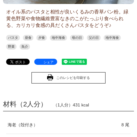
オイル系のパスタと相性が良いくるみの香草パン粉。緑
黄色野菜や食物繊維豊富なきのこがたっぷり食べられ
る、カリカリ食感の具だくさんパスタをどうぞ♪
パスタ
昼食
夕食
地中海食
母の日
父の日
地中海食
野菜
魚介
シェア
このレシピを印刷する
材料（2人分）
（1人分）431 kcal
海老（殻付き）
8 尾