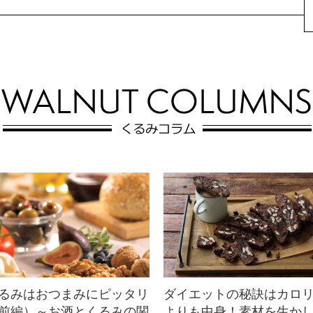
レンズ豆とマッシュル
くるみとクランベリー
ームのくるみパテ
のピンウィール
くるみ、レンズ豆、マッシュル
クリームチーズにクランベリー
ームにハーブをミックスしたビ
の色味が綺麗なピンウィール。
ーガンパテ。くるみが入ってい
ローズマリーの香りがチーズ
るので、身体に良...
と...
るみはおつまみにピッタリ
ダイエットの秘訣はカロ
前編）～お酒とくるみの関
よりも中身！素材を生か