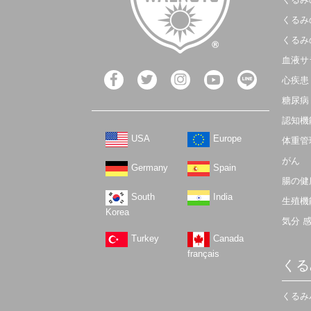
くるみ
くるみ
血液サ
心疾患
糖尿病
認知機
USA
Europe
体重管
がん
Germany
Spain
腸の健
South
India
生殖機
Korea
気分 
Turkey
Canada
français
くる
くるみ