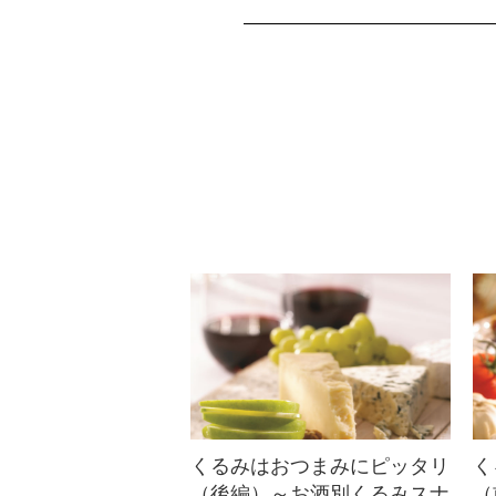
アボカドとくるみのさ
つまいもトースト
パンの代わりに、さつまいもに
くるみとアボカドを乗せてトー
ストしたグルテンフリー＆ビー
ガンレシピです。...
くるみはおつまみにピッタリ
く
（後編）～お酒別くるみスナ
（