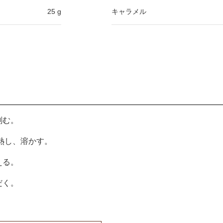
25 g
キャラメル
刻む。
加熱し、溶かす。
える。
だく。