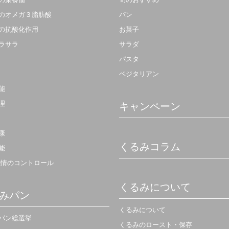
のオメガ３脂肪酸
パン
の抗酸化作用
お菓子
ラサラ
サラダ
パスタ
ベジタリアン
能
理
キャンペーン
康
くるみコラム
能
感情のコントロール
くるみについて
みパン
くるみについて
パン総選挙
くるみのロースト・保存