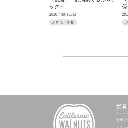
ック～
係
2018年09月28日
20
おやつ・間食
栄養
栄養と
くるみ