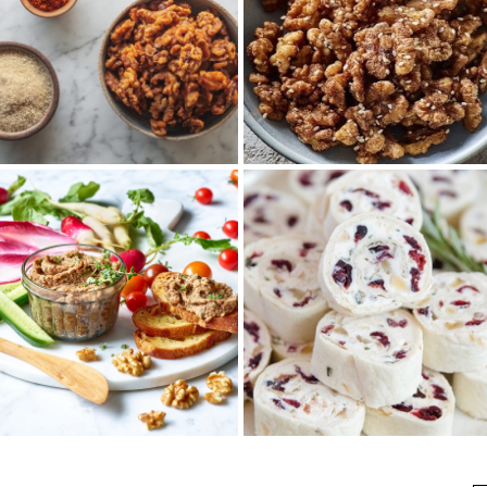
スイート＆スパイシー
シナモンメープルフレ
くるみ
ーバーくるみ
甘さも辛さも両方楽しめる味付
メープルの甘さに白ごまの香ば
きくるみです♪作っておけば、気
しさもプラスされたフレーバー
軽に栄養が摂れる嬉しい間食
くるみ。作ってストックしてお
に！
けば、気軽にオメ...