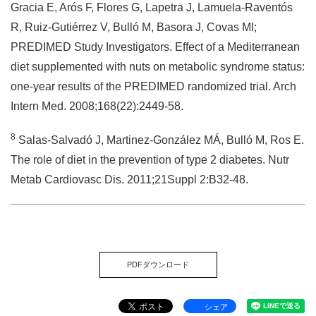
Gracia E, Arós F, Flores G, Lapetra J, Lamuela-Raventós
R, Ruiz-Gutiérrez V, Bulló M, Basora J, Covas MI;
PREDIMED Study Investigators. Effect of a Mediterranean
diet supplemented with nuts on metabolic syndrome status:
one-year results of the PREDIMED randomized trial. Arch
Intern Med. 2008;168(22):2449-58.
8
Salas-Salvadó J, Martinez-González MÁ, Bulló M, Ros E.
The role of diet in the prevention of type 2 diabetes. Nutr
Metab Cardiovasc Dis. 2011;21Suppl 2:B32-48.
PDFダウンロード
シェア