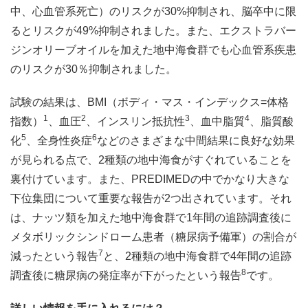
中、心血管系死亡）のリスクが30%抑制され、脳卒中に限
るとリスクが49%抑制されました。また、エクストラバー
ジンオリーブオイルを加えた地中海食群でも心血管系疾患
のリスクが30％抑制されました。
試験の結果は、BMI（ボディ・マス・インデックス=体格
1
2
3
4
指数）
、血圧
、インスリン抵抗性
、血中脂質
、脂質酸
5
6
化
、全身性炎症
などのさまざまな中間結果に良好な効果
が見られる点で、2種類の地中海食がすぐれていることを
裏付けています。また、PREDIMEDの中でかなり大きな
下位集団について重要な報告が2つ出されています。それ
は、ナッツ類を加えた地中海食群で1年間の追跡調査後に
メタボリックシンドローム患者（糖尿病予備軍）の割合が
7
減ったという報告
と、2種類の地中海食群で4年間の追跡
8
調査後に糖尿病の発症率が下がったという報告
です。