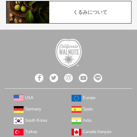
くるみについて
USA
Europe
Germany
Spain
South Korea
India
Turkey
Canada français