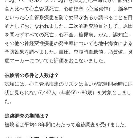
7.5g、ヘーゼルナッツ7.5g）を加えた地中海食が、低脂肪
食と比べて心血管系死亡、心筋梗塞（心臓発作）、脳卒中
といった心血管系疾患を防ぐ効果があるか調べることを目
的としておこなわれました。二次的調査項目として、原因
を問わずすべての死亡、心不全、糖尿病、がん、認知症、
その他の神経変性疾患の発生率についても地中海食による
予防効果を調べました。血圧、空腹時血糖値、脂質値、炎
症マーカーについても評価をおこないました。
被験者の条件と人数は？
試験には、心血管系疾患のリスクは高いが試験開始時に症
状は見られない7,447人（年齢55～80歳）を対象としまし
た。
追跡調査の期間は？
被験者は平均4.8年間にわたって追跡調査を受けました。