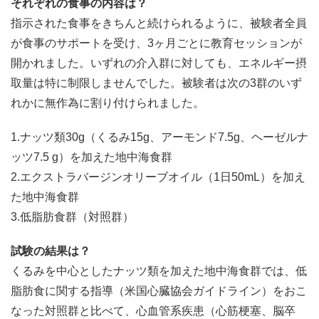
それぞれの食事の内容は？
指示された食事をきちんと続けられるように、被験者全員
が食事のサポートを受け、3ヶ月ごとに教育セッションが
開かれました。いずれの介入群に対しても、エネルギー摂
取量は特に制限しませんでした。被験者は次の3群のいず
れかに無作為に割り付けられました。
1.ナッツ類30g（くるみ15g、アーモンド7.5g、ヘーゼルナ
ッツ7.5 g）を加えた地中海食群
2.エクストラバージンオリーブオイル（1日50mL）を加え
た地中海食群
3.低脂肪食群（対照群）
試験の結果は？
くるみを中心としたナッツ類を加えた地中海食群では、低
脂肪食に関する指導（米国心臓協会ガイドライン）をおこ
なった対照群と比べて、心血管系疾患（心筋梗塞、脳卒