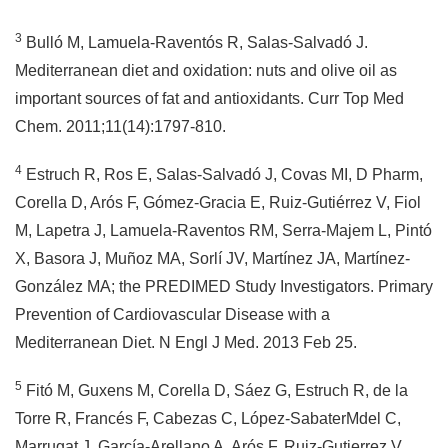
3
Bulló M, Lamuela-Raventós R, Salas-Salvadó J.
Mediterranean diet and oxidation: nuts and olive oil as
important sources of fat and antioxidants. Curr Top Med
Chem. 2011;11(14):1797-810.
4
Estruch R, Ros E, Salas-Salvadó J, Covas MI, D Pharm,
Corella D, Arós F, Gómez-Gracia E, Ruiz-Gutiérrez V, Fiol
M, Lapetra J, Lamuela-Raventos RM, Serra-Majem L, Pintó
X, Basora J, Muñoz MA, Sorlí JV, Martínez JA, Martínez-
González MA; the PREDIMED Study Investigators. Primary
Prevention of Cardiovascular Disease with a
Mediterranean Diet. N Engl J Med. 2013 Feb 25.
5
Fitó M, Guxens M, Corella D, Sáez G, Estruch R, de la
Torre R, Francés F, Cabezas C, López-SabaterMdel C,
Marrugat J, García-Arellano A, Arós F, Ruiz-Gutierrez V,