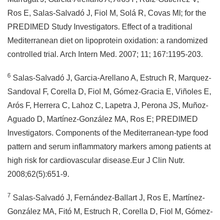
Ros E, Salas-Salvadó J, Fiol M, Solá R, Covas MI; for the
PREDIMED Study Investigators. Effect of a traditional
Mediterranean diet on lipoprotein oxidation: a randomized
controlled trial. Arch Intern Med. 2007; 11; 167:1195-203.
6
Salas-Salvadó J, Garcia-Arellano A, Estruch R, Marquez-
Sandoval F, Corella D, Fiol M, Gómez-Gracia E, Viñoles E,
Arós F, Herrera C, Lahoz C, Lapetra J, Perona JS, Muñoz-
Aguado D, Martínez-González MA, Ros E; PREDIMED
Investigators. Components of the Mediterranean-type food
pattern and serum inflammatory markers among patients at
high risk for cardiovascular disease.Eur J Clin Nutr.
2008;62(5):651-9.
7
Salas-Salvadó J, Fernández-Ballart J, Ros E, Martínez-
González MA, Fitó M, Estruch R, Corella D, Fiol M, Gómez-