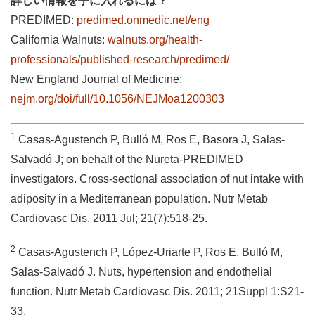
詳しい情報を手に入れるには？
PREDIMED:
predimed.onmedic.net/eng
California Walnuts:
walnuts.org/health-
professionals/published-research/predimed/
New England Journal of Medicine:
nejm.org/doi/full/10.1056/NEJMoa1200303
1
Casas-Agustench P, Bulló M, Ros E, Basora J, Salas-
Salvadó J; on behalf of the Nureta-PREDIMED
investigators. Cross-sectional association of nut intake with
adiposity in a Mediterranean population. Nutr Metab
Cardiovasc Dis. 2011 Jul; 21(7):518-25.
2
Casas-Agustench P, López-Uriarte P, Ros E, Bulló M,
Salas-Salvadó J. Nuts, hypertension and endothelial
function. Nutr Metab Cardiovasc Dis. 2011; 21Suppl 1:S21-
33.