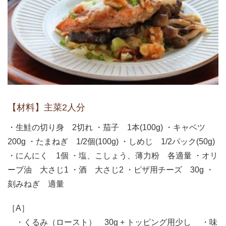
【材料】主菜2人分
・生鮭の切り身 2切れ ・茄子 1本(100g) ・キャベツ
200g ・たまねぎ 1/2個(100g) ・しめじ 1/2パック(50g)
・にんにく 1個 ・塩、こしょう、薄力粉 各適量 ・オリ
ーブ油 大さじ1 ・酒 大さじ2 ・ピザ用チーズ 30g ・
刻みねぎ 適量
［A］
・くるみ（ロースト） 30g + トッピング用少し ・味