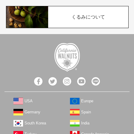
くるみについて
USA
Europe
Germany
Spain
South Korea
India