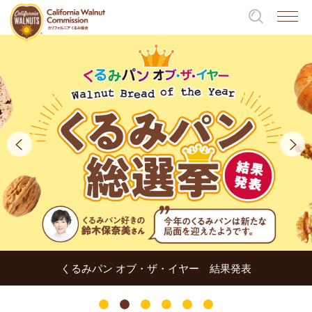
くるみパン オブ・ザ・イヤー 結果発表
1
2
3
4
5
6