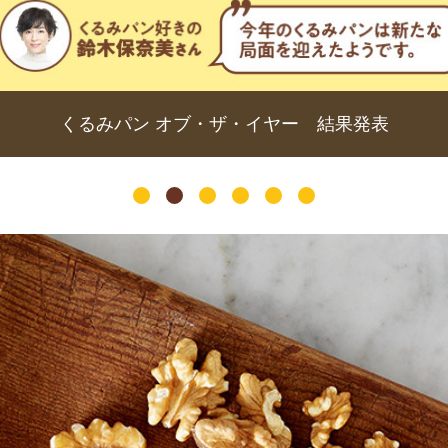
くるみパン オブ・ザ・イヤー 結果発表
1
2
3
4
5
6