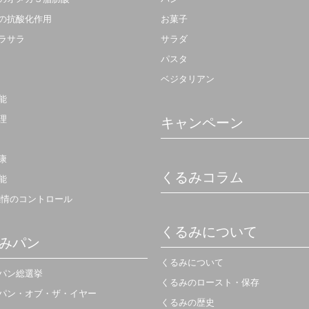
の抗酸化作用
お菓子
ラサラ
サラダ
パスタ
ベジタリアン
能
理
キャンペーン
康
くるみコラム
能
感情のコントロール
くるみについて
みパン
くるみについて
パン総選挙
くるみのロースト・保存
パン・オブ・ザ・イヤー
くるみの歴史