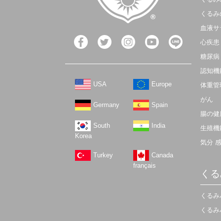
くるみ
血液サ
心疾患
糖尿病
認知機
USA
Europe
体重管
がん
Germany
Spain
腸の健
South
India
生殖機
Korea
気分 
Turkey
Canada
français
くる
くるみ
くるみ