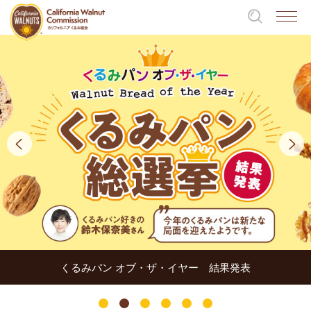
くるみパン オブ・ザ・イヤー 結果発表
1
2
3
4
5
6