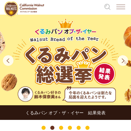
くるみパン オブ・ザ・イヤー 結果発表
1
2
3
4
5
6