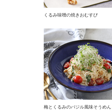
くるみ味噌の焼きおむすび
くるみ味噌は多めに作ってストック
して☆毎日のごはんにも、茹でた青
菜和えなどにもぴったり♪
梅とくるみのバジル風味そうめん