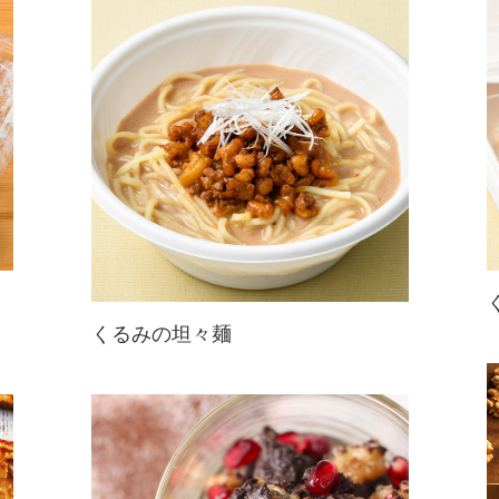
ひよこ豆にくるみを加えて、コク味
と香ばしい風味をプラス。
くるみの坦々麺
肉味噌にもスープにも！たっぷりの
くるみで満足感アップ。
くるみのコクと甘味が、クセになる
おいしさ。