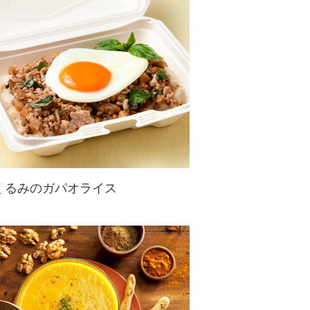
くるみを入れて、食感よく、風味も
香ばしく。
くるみのガパオライス
鶏むねひき肉を使って、ヘルシー
に。くるみの食感とコクがおいしさ
を倍増。