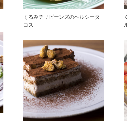
くるみチリビーンズのヘルシータ
コス
チリビーンズもくるみを加えれば栄
養もUP＆満足感もUP！巻きながら
いただくタコスはおしゃべりも弾み
ますね♪