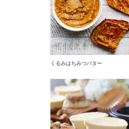
くるみはちみつバター
とっても簡単に作れる、くるみはち
みつバターは、バニラとはちみつの
自然な甘みとシナモンのアクセント
がくるみを引き立たせます。トース
トに塗るのはもちろん、スムージー
に入れたり、オートミールとの相性
もGoo...