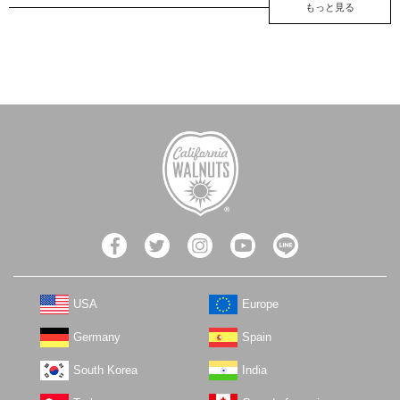
もっと見る
USA
Europe
Germany
Spain
South Korea
India