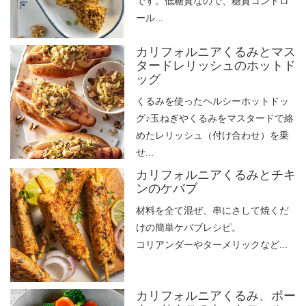
です。低糖質なので、糖質コントロ
ール...
カリフォルニアくるみとマス
タードレリッシュのホットド
ッグ
くるみを使ったヘルシーホットドッ
グ♪玉ねぎやくるみをマスタードで絡
めたレリッシュ（付け合わせ）を乗
せ...
カリフォルニアくるみとチキ
ンのケバブ
材料を全て混ぜ、串にさして焼くだ
けの簡単ケバブレシピ。
コリアンダーやターメリックなど...
カリフォルニアくるみ、ポー