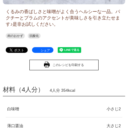
くるみの香ばしさと味噌がよく合うヘルシーな一品。パ
クチーとプラムのアクセントが美味しさを引き立たせま
す♪是非お試しください。
肉のおかず
抗酸化
シェア
このレシピを印刷する
材料（4人分）
4人分 354kcal
白味噌
小さじ
2
薄口醤油
大さじ
2