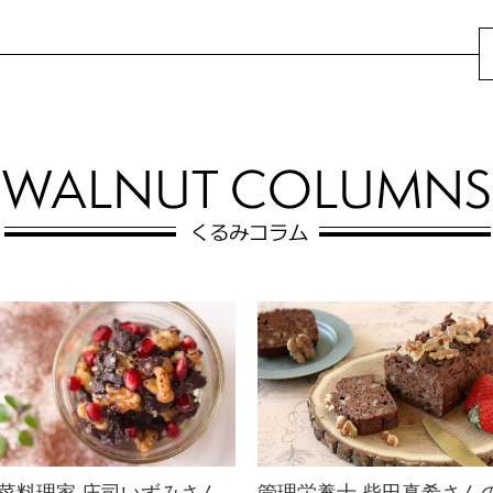
くるみのころころブリ
くるみのグルテンフリ
スボール
ーケーキタルト
オーストラリア発、話題のギル
グルテンフリーの小麦粉不使用
トフリースイーツ！甘みはドラ
タルト♪アメリカンチェリーとく
イフルーツやはちみつなどの天
るみが、オシャレで落ち着いた
然素材のみ。♪
印象に。刻んだ...