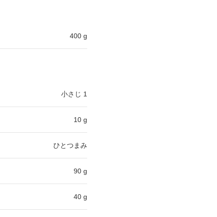
400 g
小さじ 1
10 g
ひとつまみ
90 g
40 g