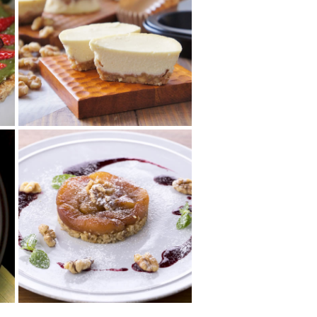
くるみでヘルシーチー
ズケーキ
大人の糖質オフ！ボトムに砕い
たくるみを使って糖質控えめに♪
しっとりヘルシーなワンランク
上のチーズケ...