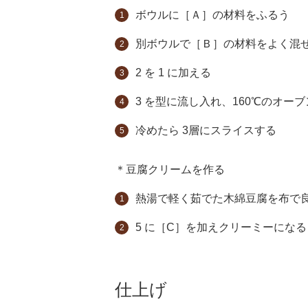
ボウルに［Ａ］の材料をふるう
別ボウルで［Ｂ］の材料をよく混
2 を 1 に加える
3 を型に流し入れ、160℃のオー
冷めたら 3層にスライスする
＊豆腐クリームを作る
熱湯で軽く茹でた木綿豆腐を布で
5 に［C］を加えクリーミーにな
仕上げ