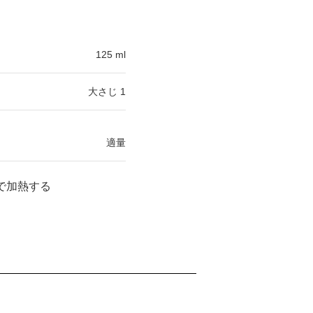
125 ml
大さじ 1
適量
で加熱する