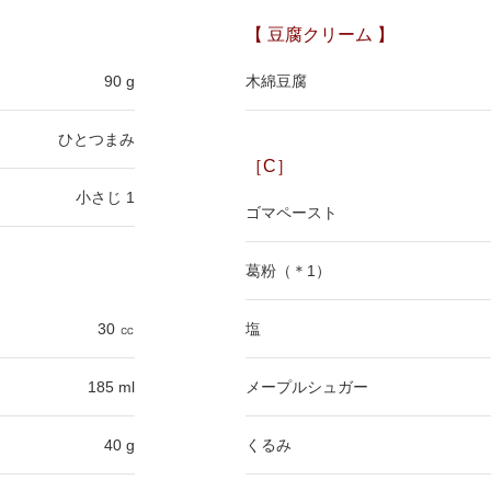
【 豆腐クリーム 】
90 g
木綿豆腐
ひとつまみ
［C］
小さじ 1
ゴマペースト
葛粉（＊1）
30 ㏄
塩
185 ml
メープルシュガー
40 g
くるみ