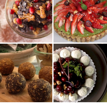
くるみクラストのヴィ
くるみのヴィーガンチ
ーガン＆グルテンフリ
ョコレート
ータルト
材料4点でできるヴィーガンチョ
くるみをベースにしたクラスト
コレート♪ココアパウダーを使う
にお好きなフルーツをふんだん
のでヘルシー！ダイエット中の
に乗せて☆グルテンフリーなの
おやつや間...
で健康志向なあな...