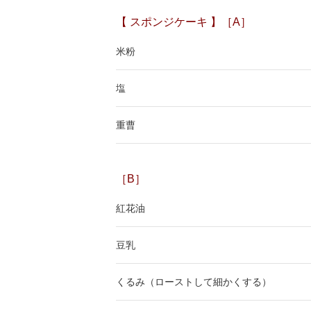
【 スポンジケーキ 】［A］
米粉
塩
重曹
［B］
紅花油
豆乳
くるみ（ローストして細かくする）