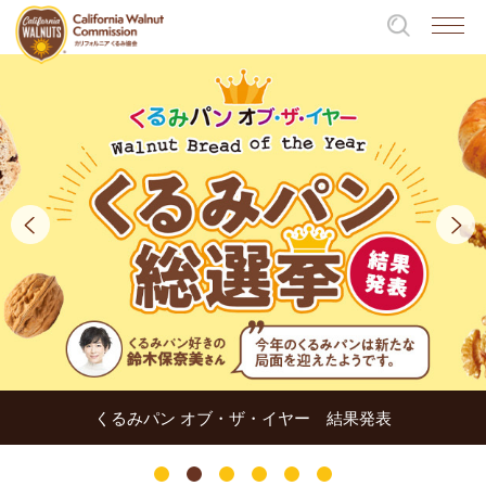
くるみパン オブ・ザ・イヤー 結果発表
1
2
3
4
5
6