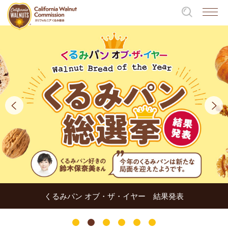
くるみパン オブ・ザ・イヤー 結果発表
1
2
3
4
5
6