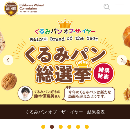
くるみパン オブ・ザ・イヤー 結果発表
1
2
3
4
5
6