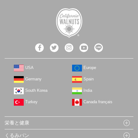
USA
Europe
Germany
Spain
South Korea
India
Turkey
Canada français
栄養と健康
くるみパン