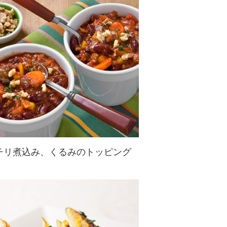
くるみ入りの一口ミートボールを串
にさしお団子風にして召し上がれ☆
チリ煮込み、くるみのトッピング
伝統的なチリ煮込みよりも軽くて食
べやすい仕上がりに！脂身の少ない
鶏挽肉を使うのがポイント