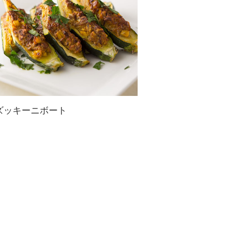
ズッキーニボート
センスあふれる上質レシピでも作り
方は簡単★
ビタミンCが豊富なズッキーニに卵
やカレーパウダー、クミンを加え栄
養もたっぷり！