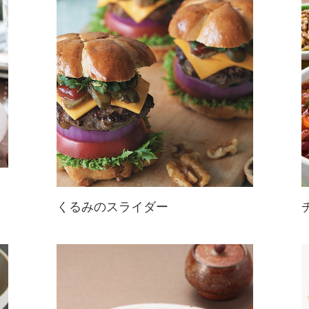
スパイスが入っているので、食欲が
落ちやすい夏でも食欲アップを期待
できます。刻んだくるみをプラスし
て...
くるみのスライダー
お花形のくるみパンが、アメリカ発
のミニチュアバーガー「スライダ
ー」！に！ジューシーなくるみ入り
牛肉パテに野菜もたっぷり☆