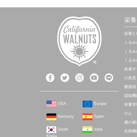
栄養
栄養と
くるみ
くるみ
くるみ
血液サ
心疾患
糖尿病
認知機
USA
Europe
体重管
がん
Germany
Spain
腸の健
South
India
生殖機
Korea