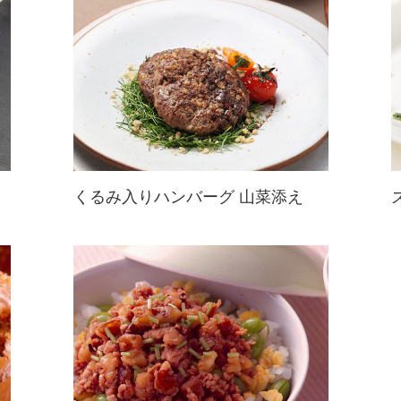
くるみ入りハンバーグ 山菜添え
いつものハンバーグに小技をプラ
ス！食用菊で食物繊維やビタミンを
補い、くるみで不飽和脂肪酸とミネ
ラルを補いましょう♪