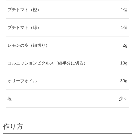
プチトマト（橙）
1個
プチトマト（緑）
1個
レモンの皮（細切り）
2g
コルニッションピクルス（縦半分に切る）
10g
オリーブオイル
30g
塩
少々
作り方