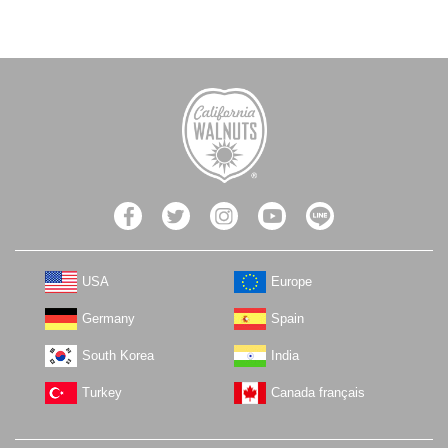
USA
Europe
Germany
Spain
South Korea
India
Turkey
Canada français