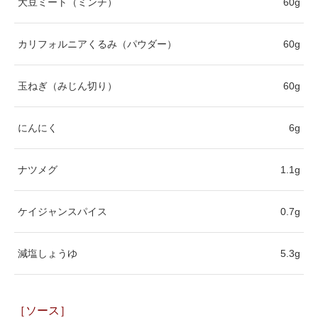
大豆ミート（ミンチ）
60g
カリフォルニアくるみ（パウダー）
60g
玉ねぎ（みじん切り）
60g
にんにく
6g
ナツメグ
1.1g
ケイジャンスパイス
0.7g
減塩しょうゆ
5.3g
［ソース］