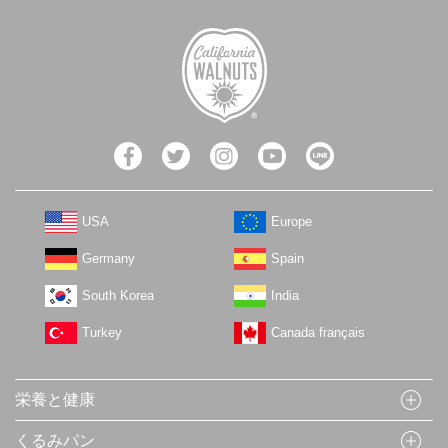
USA
Europe
Germany
Spain
South Korea
India
Turkey
Canada français
栄養と健康
くるみパン