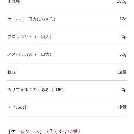
干豆腐
100g
ケール（一口大にちぎる）
12g
ブロッコリー（一口大）
30g
アスパラガス（一口大）
30g
枝豆
適量
カリフォルニアくるみ（LHP）
30g
ディルの花
少量
［ケールソース］（作りやすい量）