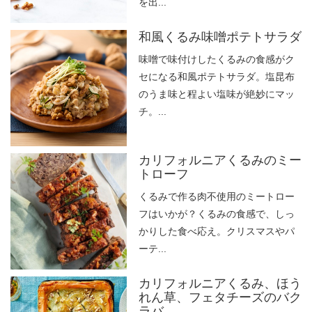
を出...
和風くるみ味噌ポテトサラダ
味噌で味付けしたくるみの食感がク
セになる和風ポテトサラダ。塩昆布
のうま味と程よい塩味が絶妙にマッ
チ。...
カリフォルニアくるみのミー
トローフ
くるみで作る肉不使用のミートロー
フはいかが？くるみの食感で、しっ
かりした食べ応え。クリスマスやパ
ーテ...
カリフォルニアくるみ、ほう
れん草、フェタチーズのバク
ラバ