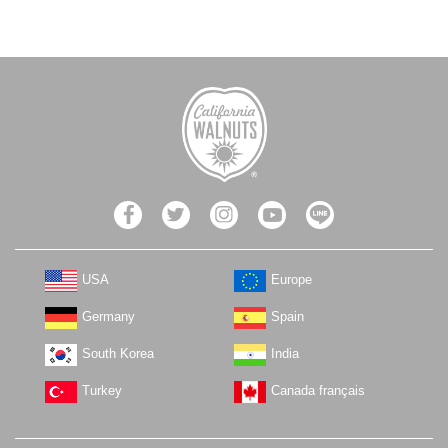
USA
Europe
Germany
Spain
South Korea
India
Turkey
Canada français