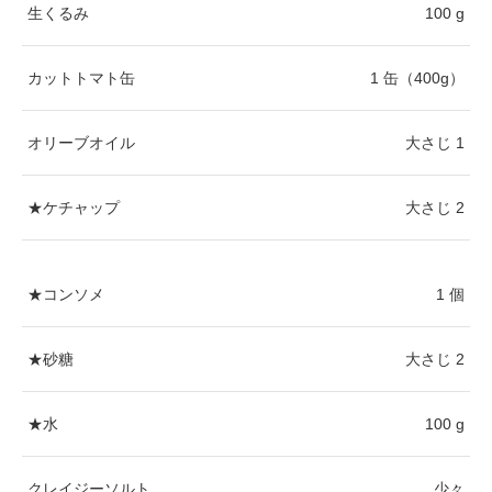
生くるみ
100 g
カットトマト缶
1 缶（400g）
オリーブオイル
大さじ 1
★ケチャップ
大さじ 2
★コンソメ
1 個
★砂糖
大さじ 2
★水
100 g
クレイジーソルト
少々