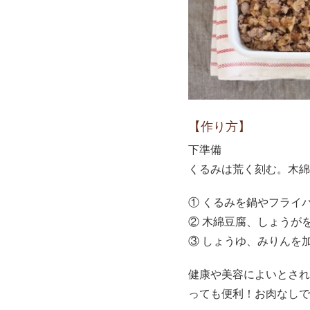
【作り方】
下準備
くるみは荒く刻む。木綿
① くるみを鍋やフライパ
② 木綿豆腐、しょうが
③ しょうゆ、みりんを
健康や美容によいとされ
っても便利！お肉なしで