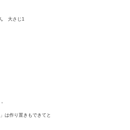
ん 大さじ1
り。
」は作り置きもできてと