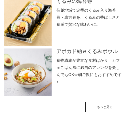
くるみの海苔巻
信越地域で定番のくるみ入り海苔
巻・恵方巻を、くるみの香ばしさと
食感で贅沢な味わいに。
アボカド納豆くるみボウル
食物繊維が豊富な食材ばかり！カフ
ェごはん風に独自のアレンジを楽し
んでもOK☆朝ご飯にもおすすめです
♪
もっと見る