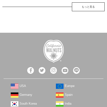
もっと見る
USA
Europe
Germany
Spain
South Korea
India