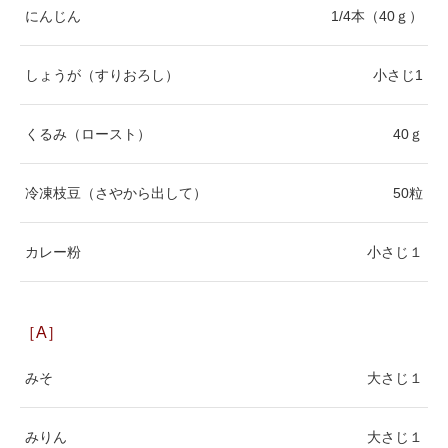
にんじん
1/4本（40ｇ）
しょうが（すりおろし）
小さじ1
くるみ（ロースト）
40ｇ
冷凍枝豆（さやから出して）
50粒
カレー粉
小さじ１
［A］
みそ
大さじ１
みりん
大さじ１