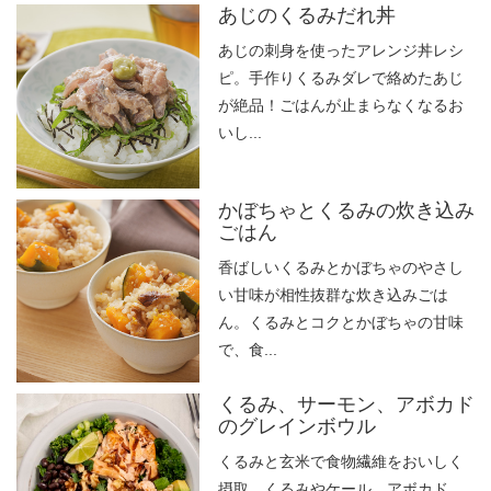
あじのくるみだれ丼
あじの刺身を使ったアレンジ丼レシ
ピ。手作りくるみダレで絡めたあじ
が絶品！ごはんが止まらなくなるお
いし...
かぼちゃとくるみの炊き込み
ごはん
香ばしいくるみとかぼちゃのやさし
い甘味が相性抜群な炊き込みごは
ん。くるみとコクとかぼちゃの甘味
で、食...
くるみ、サーモン、アボカド
のグレインボウル
くるみと玄米で食物繊維をおいしく
摂取。くるみやケール、アボカド、