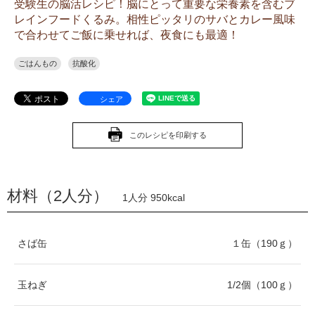
受験生の脳活レシピ！脳にとって重要な栄養素を含むブ
レインフードくるみ。相性ピッタリのサバとカレー風味
で合わせてご飯に乗せれば、夜食にも最適！
ごはんもの
抗酸化
シェア
このレシピを印刷する
材料（2人分）
1人分 950kcal
さば缶
１缶（190ｇ）
玉ねぎ
1/2個（100ｇ）