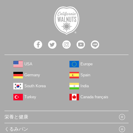
USA
Europe
Germany
Spain
South Korea
India
Turkey
Canada français
栄養と健康
くるみパン