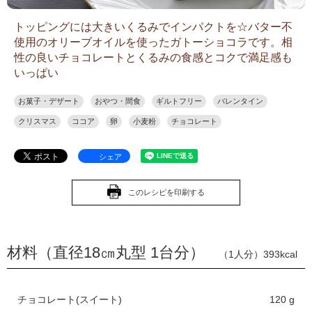
トッピングには大きいくるみでインパクトを☆バター不
使用のオリーブオイルを使ったガトーショコラです。相
性の良いチョコレートとくるみの食感とコクで満足感も
いっぱい
お菓子・デザート
おやつ・間食
ギルトフリー
バレンタイン
クリスマス
ココア
卵
小麦粉
チョコレート
シェア
このレシピを印刷する
材料（直径18㎝丸型 1台分）
（1人分）393kcal
チョコレート(スイート)
120 g