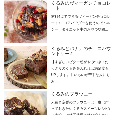
くるみのヴィーガンチョコレ
ート
材料4点でできるヴィーガンチョコレ
ート♪ココアパウダーを使うのでヘル
シー！ダイエット中のおやつや間...
くるみとバナナのチョコパウ
ンドケーキ
甘すぎないビター感がやみつき！た
っぷりのくるみを入れれば満足度も
UPします。甘いものが苦手な人にも
お...
くるみのブラウニー
人気＆定番のブラウニーは一度は作
っておきたいくるみスイーツレシピ♪
小麦粉、砂糖不使用で糖分控えめの