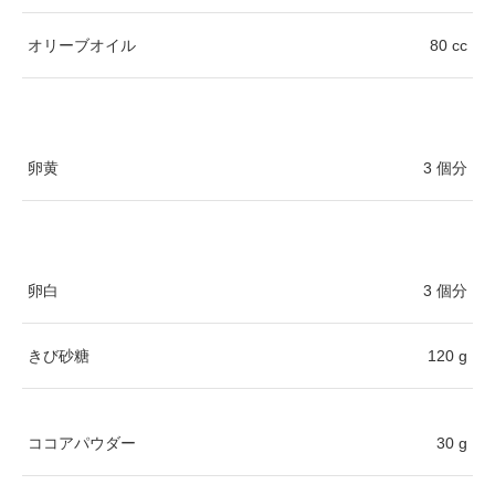
オリーブオイル
80 cc
卵黄
3 個分
卵白
3 個分
きび砂糖
120 g
ココアパウダー
30 g