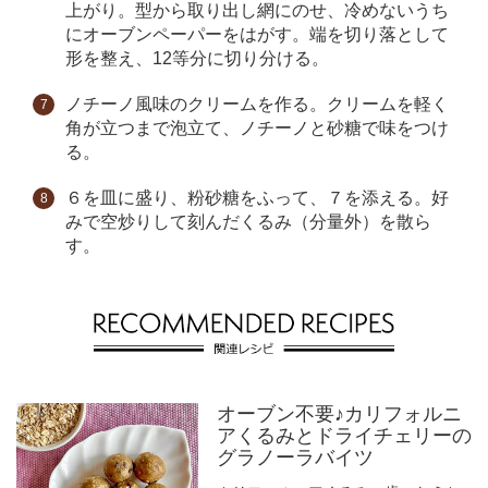
上がり。型から取り出し網にのせ、冷めないうち
にオーブンペーパーをはがす。端を切り落として
形を整え、12等分に切り分ける。
ノチーノ風味のクリームを作る。クリームを軽く
角が立つまで泡立て、ノチーノと砂糖で味をつけ
る。
６を皿に盛り、粉砂糖をふって、７を添える。好
みで空炒りして刻んだくるみ（分量外）を散ら
す。
オーブン不要♪カリフォルニ
アくるみとドライチェリーの
グラノーラバイツ