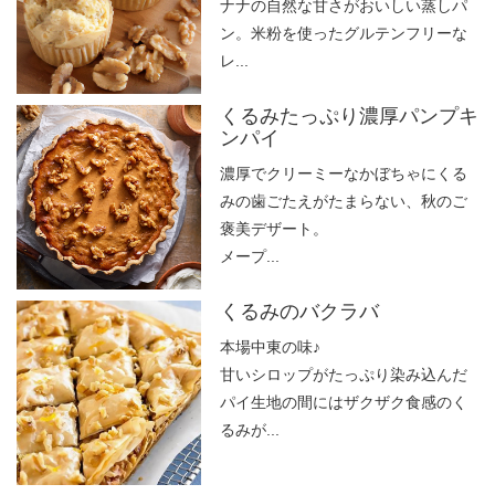
ナナの自然な甘さがおいしい蒸しパ
ン。米粉を使ったグルテンフリーな
レ...
くるみたっぷり濃厚パンプキ
ンパイ
濃厚でクリーミーなかぼちゃにくる
みの歯ごたえがたまらない、秋のご
褒美デザート。
メープ...
くるみのバクラバ
本場中東の味♪
甘いシロップがたっぷり染み込んだ
パイ生地の間にはザクザク食感のく
るみが...