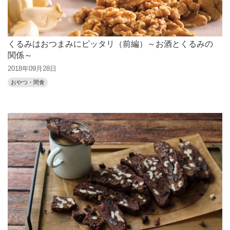
くるみはおつまみにピッタリ（前編）～お酒とくるみの
関係～
2018年09月28日
おやつ・間食