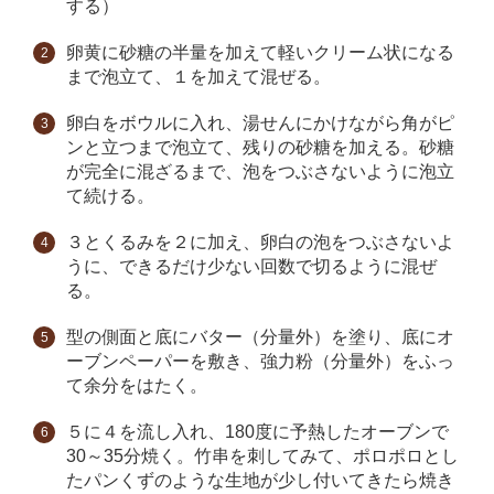
する）
卵黄に砂糖の半量を加えて軽いクリーム状になる
まで泡立て、１を加えて混ぜる。
卵白をボウルに入れ、湯せんにかけながら角がピ
ンと立つまで泡立て、残りの砂糖を加える。砂糖
が完全に混ざるまで、泡をつぶさないように泡立
て続ける。
３とくるみを２に加え、卵白の泡をつぶさないよ
うに、できるだけ少ない回数で切るように混ぜ
る。
型の側面と底にバター（分量外）を塗り、底にオ
ーブンペーパーを敷き、強力粉（分量外）をふっ
て余分をはたく。
５に４を流し入れ、180度に予熱したオーブンで
30～35分焼く。竹串を刺してみて、ポロポロとし
たパンくずのような生地が少し付いてきたら焼き