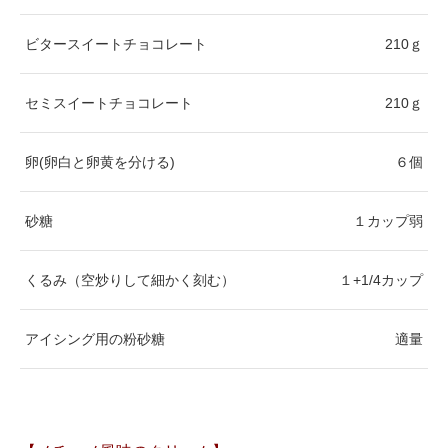
ビタースイートチョコレート
210ｇ
セミスイートチョコレート
210ｇ
卵(卵白と卵黄を分ける)
６個
砂糖
１カップ弱
くるみ（空炒りして細かく刻む）
１+1/4カップ
アイシング用の粉砂糖
適量