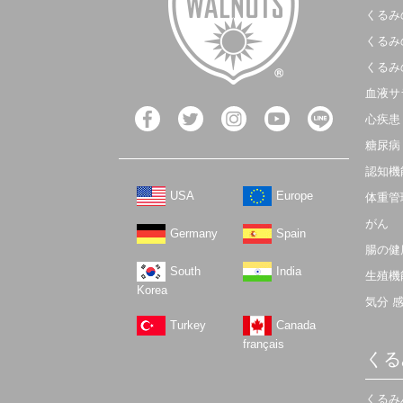
くるみ
くるみ
くるみ
血液サ
心疾患
糖尿病
認知機
USA
Europe
体重管
がん
Germany
Spain
腸の健
South
India
生殖機
Korea
気分 
Turkey
Canada
français
くる
くるみ