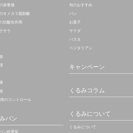
の栄養価
旬のおすすめ
のオメガ３脂肪酸
パン
の抗酸化作用
お菓子
ラサラ
サラダ
パスタ
ベジタリアン
能
理
キャンペーン
康
くるみコラム
能
感情のコントロール
くるみについて
みパン
くるみについて
パン総選挙