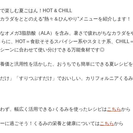
しむ夏ごはん！HOT & CHILL
カラダをととのえる“熱々＆ひんやり”メニューを紹介します！
なオメガ3脂肪酸（ALA）を含み、暑さで疲れがちなカラダを
さらに、HOT＝食欲そそるスパイシー系やスタミナ系、CHIL
シーンに合わせて使い分けできる万能食材です◎
養価と汎用性を活かした、おうちでも簡単にできる夏レシピを
だけ」「すりつぶすだけ」でおいしい、カリフォルニアくるみ
わず、幅広く活用できる♪くるみを使ったレシピは
こちら
から
ーに過ごそう！くるみの栄養と健康については
こちら
から