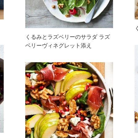
くるみとラズベリーのサラダ ラズ
ベリーヴィネグレット添え
鮮やかなラズベリーの色が目を引く
ヘルシーなサラダ。くるみをトッピ
ングすることで、オメガ3脂肪酸や
ポリフェノールなども摂れる身体に
優しいレシピに。手作りのラズベリ
ーヴィネグレットでおいしく野菜を
いただき...