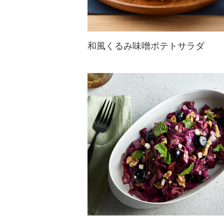
和風くるみ味噌ポテトサラダ
味噌で味付けしたくるみの食感がク
セになる和風ポテトサラダ。塩昆布
のうま味と程よい塩味が絶妙にマッ
チ。
くるみの食物繊維と発酵食品で、腸
にもやさしい一品。