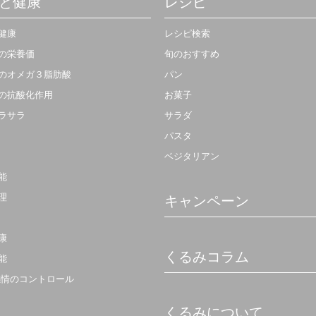
と健康
レシピ
健康
レシピ検索
の栄養価
旬のおすすめ
のオメガ３脂肪酸
パン
の抗酸化作用
お菓子
ラサラ
サラダ
パスタ
ベジタリアン
能
理
キャンペーン
康
くるみコラム
能
感情のコントロール
くるみについて