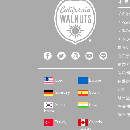
栄養
栄養と
くるみ
くるみ
くるみ
血液サ
心疾患
糖尿病
認知機
USA
Europe
体重管
がん
Germany
Spain
腸の健
South
India
生殖機
Korea
気分 
Turkey
Canada
français