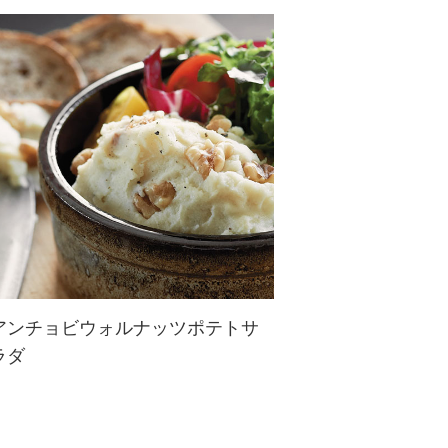
ひよこ豆にくるみを加えて、コク味
と香ばしい風味をプラス。
アンチョビウォルナッツポテトサ
ラダ
葉野菜をたっぷりと添えて☆茹でた
じゃが芋とアンチョビ・オリーブオ
イル等を使ってポテトサラダに一工