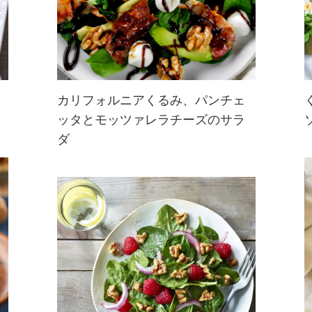
カリフォルニアくるみ、パンチェ
ッタとモッツァレラチーズのサラ
パンチェッタやモッツァレラチー
ダ
ズ、アボカドにくるみなど、具沢山
のサラダレシピです。カリカリに焼
いたパンチェッタのうまみに、くる
みの香ばしさがアクセント！バルサ
ミコドレッシングでお楽しみくださ
い。