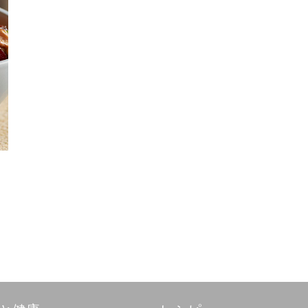
りんご、セロリ、くるみ等をマヨネ
ーズで和えたウォルドルフサラダ。
オリーブオイルをたっぷりと使った
マヨネーズは贅沢な味わいです♪