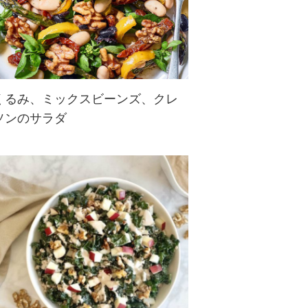
くるみ、ミックスビーンズ、クレ
ソンのサラダ
クレソンやパブリカに、2種の豆と
くるみがのったカラフルサラダで
す。カリカリ食感のくるみと２種の
豆が入って、食物繊維がたっぷり摂
れます。くるみのオメガ３脂肪酸や
ビタミン、ミネラルも補給できる♪
豆は、お好...