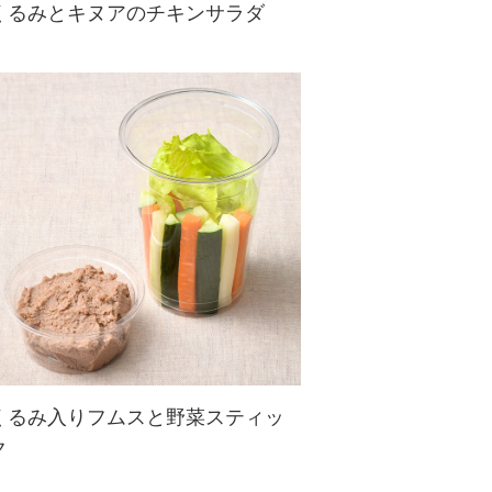
くるみとキヌアのチキンサラダ
シャキシャキ野菜に、香ばしいくる
みともちもちのキヌア、そしてジュ
ーシーなチキンを合わせてボリュー
ム満点。
仕上げは、アメリカで定番のランチ
ディップ風ドレッシングで。１食分
のたんぱく質がと...
くるみ入りフムスと野菜スティッ
ク