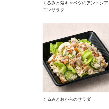
くるみと紫キャベツのアントシア
ニンサラダ
バルサミコ酢風味の甘酸っぱく爽や
かな味わい。
くるみのオメガ3 脂肪酸と、紫キャ
ベツとブルーベリーのアントシアニ
ン（抗酸化物質）が一緒に取れる抗
酸化サラダです。
くるみとおからのサラダ