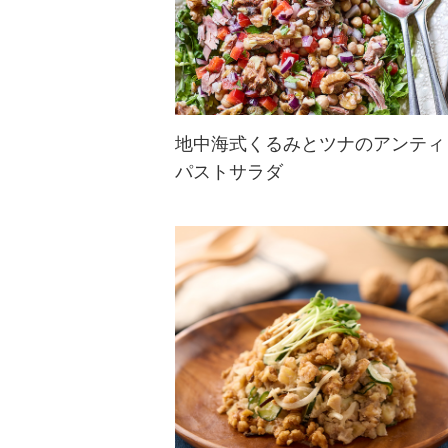
地中海式くるみとツナのアンティ
パストサラダ
シャキシャキレタスの上に、栄養豊
富なくるみやツナ、ひよこ豆、みじ
ん切り野菜がたっぷり乗った地中海
式サラダ。毎日の食事やパーティー
にも最適☆