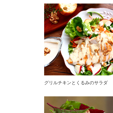
おからをフレッシュサラダ風に。
くるみを入れて、食感よく、風味も
香ばしく。
グリルチキンとくるみのサラダ
飽きがこない鶏むね肉とくるみを使
ったアレンジサラダ！くるみはすり
つぶして北イタリア風の伝統ソース