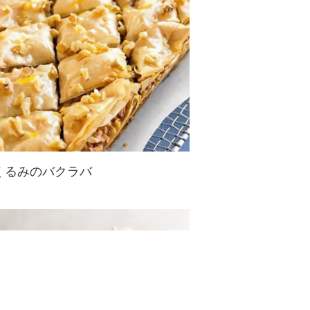
も♪
くるみのバクラバ
本場中東の味♪
甘いシロップがたっぷり染み込んだ
パイ生地の間にはザクザク食感のく
るみが！
一口食べればくるみの食感と甘いパ
イ生地の誘惑にはまること間違いな
し！