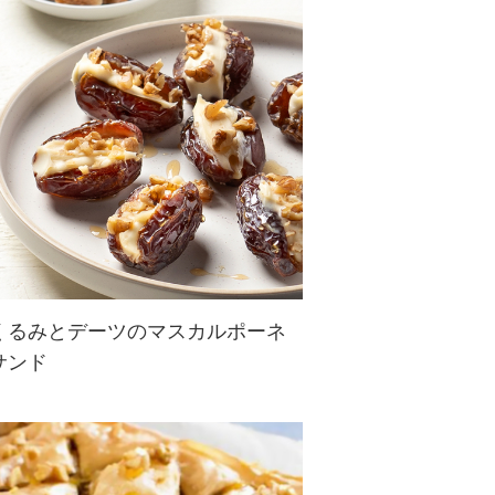
あじの刺身を使ったアレンジ丼レシ
ピ。手作りくるみダレで絡めたあじ
が絶品！ごはんが止まらなくなるお
いしさです。
くるみとデーツのマスカルポーネ
サンド
簡単なのに、おいしくヘルシーなお
やつに。なめらかなマスカルポーネ
とデーツの甘み、くるみの食感は相
性抜群。くるみ×はちみつで腸活に