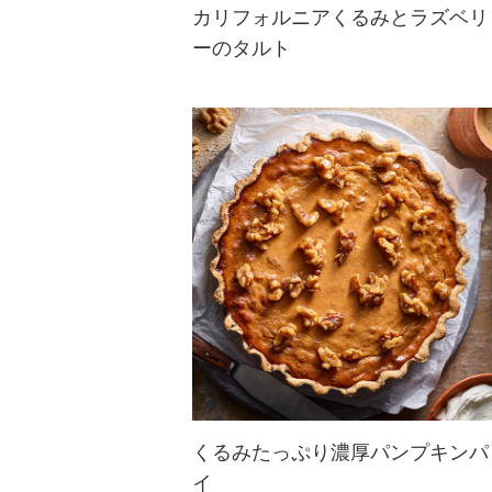
カリフォルニアくるみとラズベリ
ーのタルト
タルト生地にもフィリングにも香ば
しいくるみがたっぷり！甘酸っぱい
ラズベリージャムとくるみの風味豊
かな味わいが口いっぱいに広がる至
福のスイーツです。ゆったりおうち
で過ごす午後のティータイムにどう
ぞ。
くるみたっぷり濃厚パンプキンパ
イ