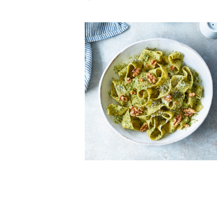
濃厚でクリーミーなかぼちゃにくる
みの歯ごたえがたまらない、秋のご
褒美デザート。
メープルでキャラメリゼしたトッピ
ングのくるみも香ばしい♪
秋の訪れを感じられる、贅沢スイー
ツ...
くるみを使った濃厚平打ちパスタ
カリフォルニアくるみの香ばしさと
食感が、ハーブと熱々のパスタによ