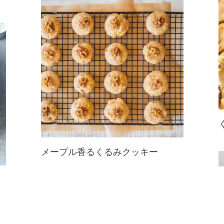
ふんわりもっちり♪くるみの食感と
バナナの自然な甘さがおいしい蒸し
パン。米粉を使ったグルテンフリー
なレシピです。手軽に栄養が摂れる
朝食やおやつにピッタリ！
メープル香るくるみクッキー
メープルの香りがたまらないさっく
り食感のくるみクッキー。
くるみが入っているので、歯ごたえ
がよいだけでなく、オメガ3や食物