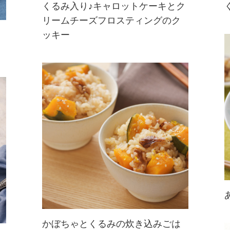
くるみ入り♪キャロットケーキとク
リームチーズフロスティングのク
にんじんのやさしい甘さのキャロッ
ッキー
トクッキーに爽やかなクリームチー
ズフロスティングをトッピング。く
るみの香ばしさと歯ごたえがキャロ
ットとマッチ！まるでキャロットケ
ーキを食べているような気分になれ
るクッキ...
かぼちゃとくるみの炊き込みごは