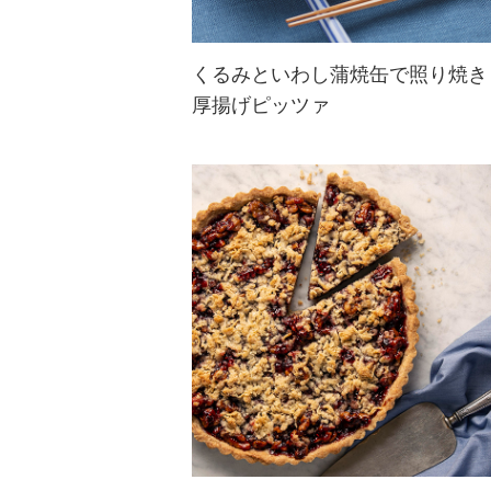
くるみといわし蒲焼缶で照り焼き
厚揚げピッツァ
缶詰と厚揚げを使った簡単お手軽レ
シピ。くるみの香ばしさと食感でし
っかり満足感。味付け缶を使えば調
味料不要です♪