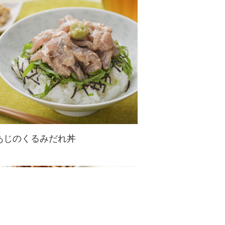
ーキを食べているような気分になれ
るクッキ...
あじのくるみだれ丼
あじの刺身を使ったアレンジ丼レシ
ピ。手作りくるみダレで絡めたあじ
が絶品！ごはんが止まらなくなるお
いしさです。