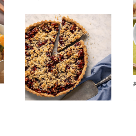
缶詰と厚揚げを使った簡単お手軽レ
シピ。くるみの香ばしさと食感でし
っかり満足感。味付け缶を使えば調
味料不要です♪
カリフォルニアくるみとラズベリ
ーのタルト
タルト生地にもフィリングにも香ば
しいくるみがたっぷり！甘酸っぱい