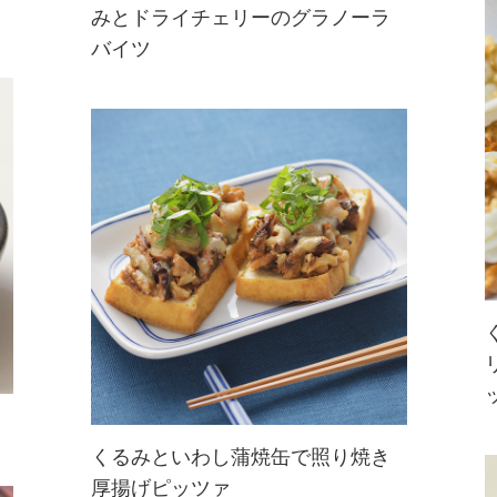
みとドライチェリーのグラノーラ
カリフォルニアくるみの歯ごたえと
バイツ
ドライチェリーの甘さが楽しめるグ
ラノーラバイツ。材料を混ぜて冷蔵
庫で冷やして作るレシピでオーブン
不要なのもうれしい♪ヘルシーなお
やつや運動の前後の栄養補給にもぴ
ったり！
くるみといわし蒲焼缶で照り焼き
厚揚げピッツァ