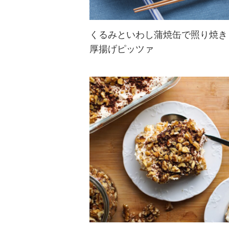
くるみといわし蒲焼缶で照り焼き
厚揚げピッツァ
缶詰と厚揚げを使った簡単お手軽レ
シピ。くるみの香ばしさと食感でし
っかり満足感。味付け缶を使えば調
味料不要です♪