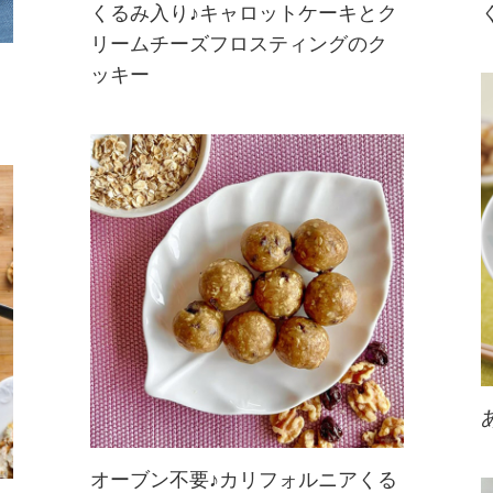
くるみ入り♪キャロットケーキとク
リームチーズフロスティングのク
にんじんのやさしい甘さのキャロッ
ッキー
トクッキーに爽やかなクリームチー
ズフロスティングをトッピング。く
るみの香ばしさと歯ごたえがキャロ
ットとマッチ！まるでキャロットケ
ーキを食べているような気分になれ
るクッキ...
オーブン不要♪カリフォルニアくる