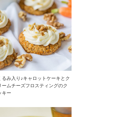
あじの刺身を使ったアレンジ丼レシ
ピ。手作りくるみダレで絡めたあじ
が絶品！ごはんが止まらなくなるお
いしさです。
くるみ入り♪キャロットケーキとク
リームチーズフロスティングのク
にんじんのやさしい甘さのキャロッ
ッキー
トクッキーに爽やかなクリームチー
ズフロスティングをトッピング。く
るみの香ばしさと歯ごたえがキャロ
ットとマッチ！まるでキャロットケ