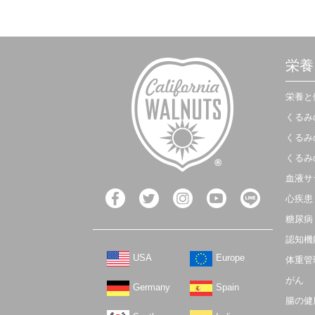
栄養
栄養と
くるみ
くるみ
くるみ
血液サ
心疾患
糖尿病
認知機
USA
Europe
体重管
がん
Germany
Spain
腸の健