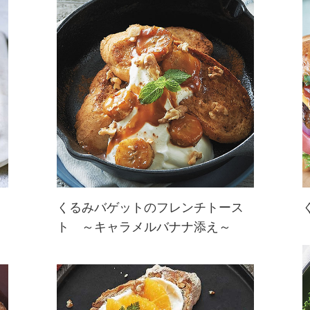
お好みのベリーやフルーツを添え
て、彩りも華やかに。贅沢な朝にふ
さわしい、至福のひと皿です。
くるみバゲットのフレンチトース
ト ～キャラメルバナナ添え～
シナモンの風味漂うキャラメルたっ
ぷりのフレンチトースト☆くるみ効
果で頭スッキリ！朝の眠気も吹き飛
びます♪