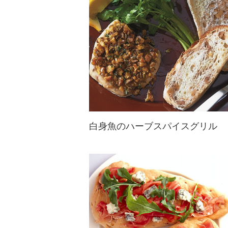
い。小腹が空いたときのおやつや、
パーティで...
白身魚のハーブスパイスグリル
かじきまぐろを焼くだけ簡単！ハー
ブとくるみで香り豊かに彩れば、パ
ーティーや食事会にもぴったりのお
料理に♪くるみは粗みじん切りにし
て