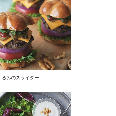
小麦粉不使用でグルテンフリーなの
で、糖尿病の方でも安心です♪その
ままではもちろん、具材を挟んでサ
ンドイッ...
くるみのスライダー
お花形のくるみパンが、アメリカ発
のミニチュアバーガー「スライダ
ー」！に！ジューシーなくるみ入り
牛肉パテに野菜もたっぷり☆