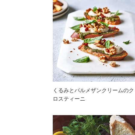
ん草とくるみも加わって満足感がア
ップ！朝からおいしくくるみの栄養
を摂りませんか？
くるみとパルメザンクリームのク
ロスティーニ
トーストしたバゲットに、ペストソ
ース、サンドライトマト、パルメザ
ンとくるみで使ったお手製クリーム
をトッピング♪ふわふわで濃厚なク
リームにバジルの香りがたまらな