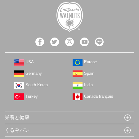
USA
Europe
Germany
Spain
South Korea
India
Turkey
Canada français
栄養と健康
くるみパン