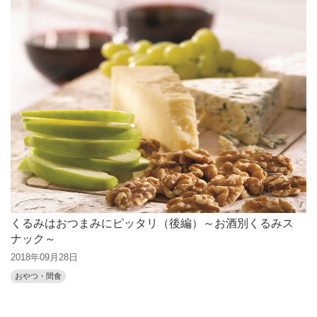
くるみはおつまみにピッタリ（後編）～お酒別くるみス
ナック～
2018年09月28日
おやつ・間食