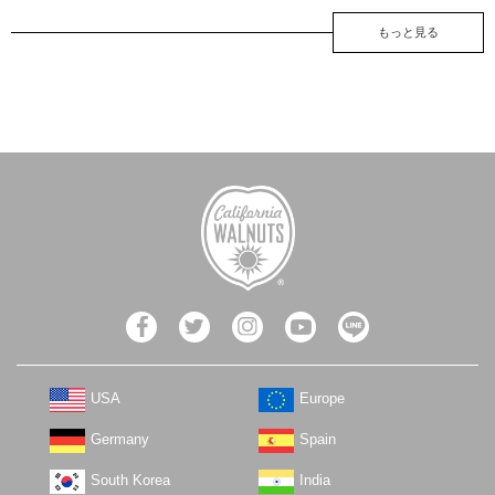
もっと見る
USA
Europe
Germany
Spain
South Korea
India