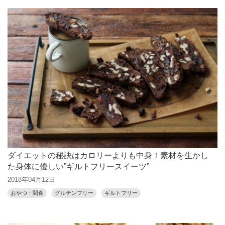
ダイエットの秘訣はカロリーよりも中身！素材を生かし
た身体に優しい”ギルトフリースイーツ”
2018年04月12日
おやつ・間食
グルテンフリー
ギルトフリー