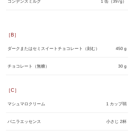
コンデンスミルク
1 缶（397g）
［B］
ダークまたはセミスイートチョコレート（刻む）
450 g
チョコレート（無糖）
30 g
［C］
マシュマロクリーム
1 カップ弱
バニラエッセンス
小さじ 2杯