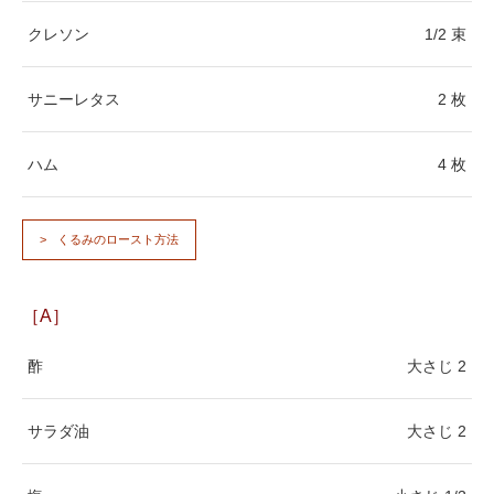
クレソン
1/2 束
サニーレタス
2 枚
ハム
4 枚
くるみのロースト方法
［A］
酢
大さじ 2
サラダ油
大さじ 2