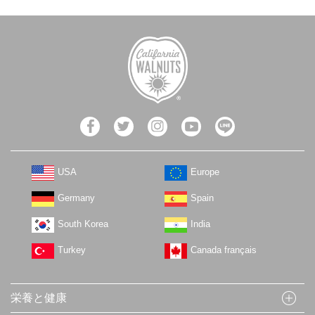
USA
Europe
Germany
Spain
South Korea
India
Turkey
Canada français
栄養と健康