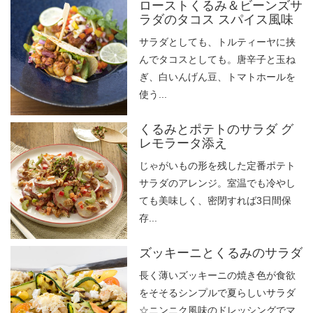
ローストくるみ＆ビーンズサ
ラダのタコス スパイス風味
サラダとしても、トルティーヤに挟
んでタコスとしても。唐辛子と玉ね
ぎ、白いんげん豆、トマトホールを
使う...
くるみとポテトのサラダ グ
レモラータ添え
じゃがいもの形を残した定番ポテト
サラダのアレンジ。室温でも冷やし
ても美味しく、密閉すれば3日間保
存...
ズッキーニとくるみのサラダ
長く薄いズッキーニの焼き色が食欲
をそそるシンプルで夏らしいサラダ
☆ニンニク風味のドレッシングでマ