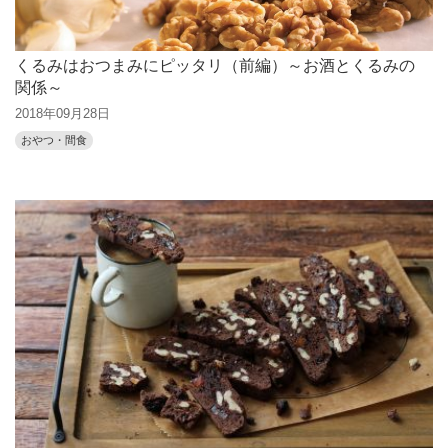
くるみはおつまみにピッタリ（前編）～お酒とくるみの
関係～
2018年09月28日
おやつ・間食