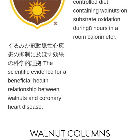
controlled diet
containing walnuts on
substrate oxidation
during8 hours in a
room calorimeter.
くるみが冠動脈性心疾
患の抑制に及ぼす効果
の科学的証拠 The
scientific evidence for a
beneficial health
relationship between
walnuts and coronary
heart disease.