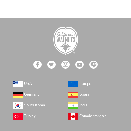
USA
Europe
Germany
Spain
South Korea
India
Turkey
Canada français